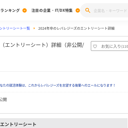
業ランキング
注目の企業・IT/DX特集
ントリーシート一覧
2024年卒のレバレジーズのエントリーシート詳細
注目の企業特集
みんなのIT業界新卒就職人気企業ランキング
みんな
[27卒] 本選考体験記投稿キャンペーン
28卒 注目企業特集
27卒 注目企業特集
みんなのDX企業就職ブランド調査
S（エントリーシート）詳細（非公開/
お気に入り
(
11
注目のIT・DX企業特集
28卒 IT・DX企業特集
27卒 IT・DX企業特集
28卒
みんなのIT業界新卒就職人気企業ランキング
みんな
企業研究
なたの就活体験は、これからレバレジーズを志望する後輩へのエールになります！
公開
エントリーシート