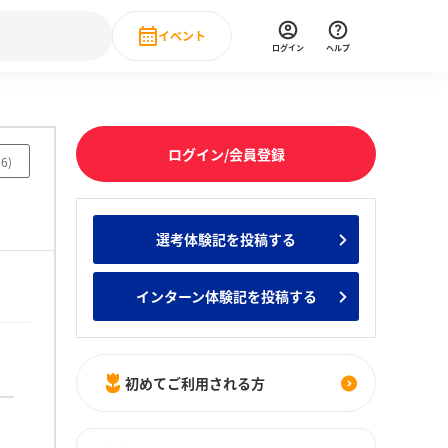
イベント
ログイン
ヘルプ
Event
の新卒就職人気企業ランキング
みんなのインターン人気企業ランキン
直近のイベント一覧
ログイン/会員登録
06
)
もっと見る
 IT・DX現場社員インタビュー
選考体験記を投稿する
の新卒就職人気企業ランキング
みんなのインターン人気企業ランキン
インターン体験記を投稿する
初めてご利用される方