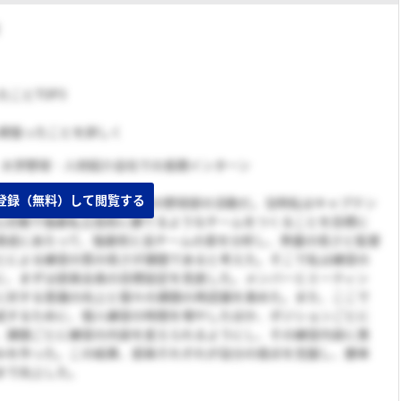
たことTOP3
も頑張ったことを詳しく
球・大学野球・人材紹介会社での長期インターン
登録（無料）して閲覧する
っとも頑張ったことは、高校時代の野球部の活動だ。当時私はキャプテン
公式戦で強豪私立高校に勝てるようなチームをつくることを目標に
達成にあたって、強豪校と自チームの差を分析し、熱量の低さと監督
とによる練習の質の低さが課題であると考えた。そこで私は練習の
に、まずは部員全員の目標設定を見直した。メンバーとミーティン
に対する意識の向上と個々の課題の再認識を進めた。また、ここで
成するために、個人練習の時間を増やしたほか、ポジションごとに
、課題ごとに練習の内容を変えられるようにし、その練習内容に責
みを作った。この結果、部員それぞれが自分の弱点を克服し、勝率
まで向上した。