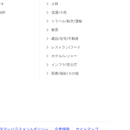
ジオ
人材
制作
流通/小売
トラベル/航空/運輸
教育
建設/住宅/不動産
レストラン/フード
ホテル/レジャー
インフラ/官公庁
医療/福祉/その他
タマーハラスメントポリシー
企業情報
サイトマップ