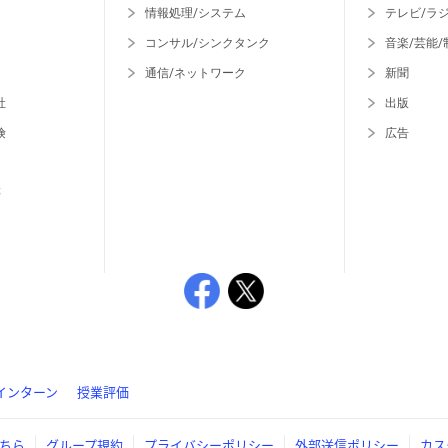
情報処理/システム
テレビ/ラ
コンサル/シンクタンク
音楽/芸能/
通信/ネットワーク
新聞
社
出版
険
広告
等
インターン
授業評価
ちら
グループ規約
プライバシーポリシー
外部送信ポリシー
カス