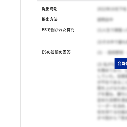
提出時期
2022年10月下旬
提出方法
説明会中
ESで聞かれた質問
(1)人生で頑張っ
(2)その中で最
ESの質問の回答
(1) ・高校野
会員
(2) 私がも
を務めており、
していた。目標
が不在であるこ
質を上げるため
グを重ね、勝ち
定めた目標を達
リーダーを決め
任を持てる仕組
が４割から７割