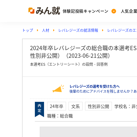
体験記投稿キャンペーン
人気企
トップ
人材
レバレジーズの就活情報
レバレジーズのエ
Post
Ranking
PickUp
投稿する
ランキングを見る
注目の企業特集
2024年卒レバレジーズの総合職の本選考E
性別非公開）（2023-06-21公開）
本選考ES（エントリーシート）の設問・回答例
Vote
投票する
レバレジーズの選考を受けた方へ
動画で知ろう！業界・
後輩のためにアドバイスを残しませんか？あ
24年卒
文系
性別非公開
学校名
：
非
職種
：
総合職