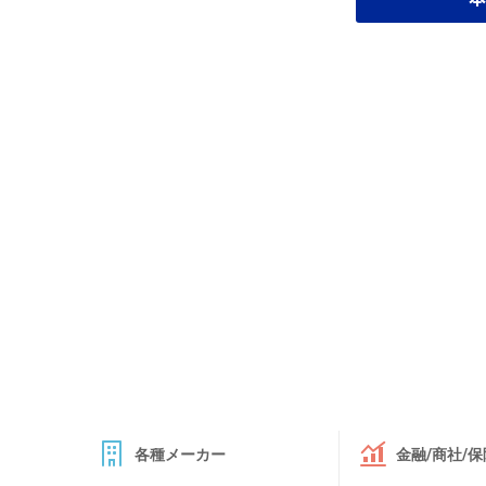
各種メーカー
金融/商社/保