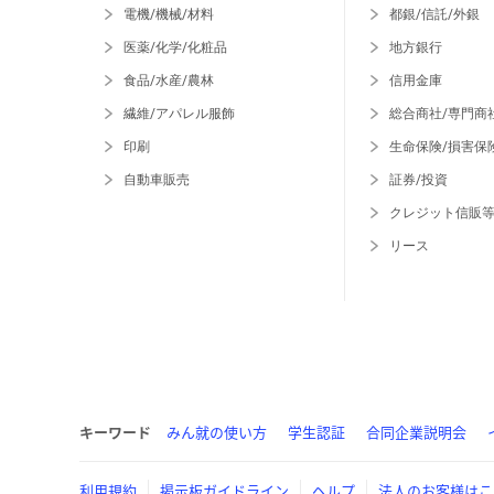
電機/機械/材料
都銀/信託/外銀
医薬/化学/化粧品
地方銀行
食品/水産/農林
信用金庫
繊維/アパレル服飾
総合商社/専門商
印刷
生命保険/損害保
自動車販売
証券/投資
クレジット信販
リース
キーワード
みん就の使い方
学生認証
合同企業説明会
利用規約
掲示板ガイドライン
ヘルプ
法人のお客様はこ