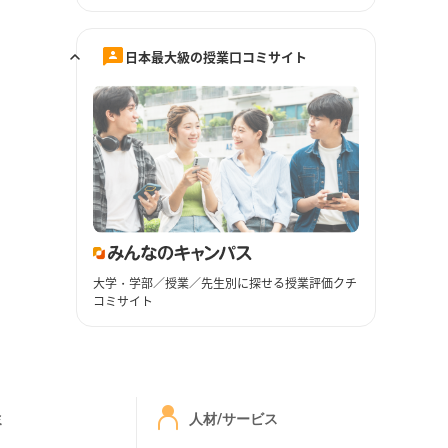
日本最大級の授業口コミサイト
大学・学部／授業／先生別に探せる授業評価クチ
コミサイト
ミ
人材/サービス