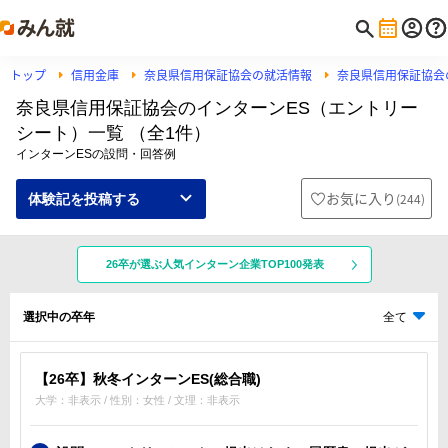
トップ
信用金庫
奈良県信用保証協会の就活情報
奈良県信用保証協会
奈良県信用保証協会のインターンES（エントリー
シート）一覧 （全1件）
インターンESの設問・回答例
お気に入り
(
244
)
体験記を投稿する
26卒が選ぶ人気インターン企業TOP100発表
選択中の卒年
全て
【26卒】秋冬インターンES(総合職)
大学：非表示 / 性別：女性 / 文理：非表示