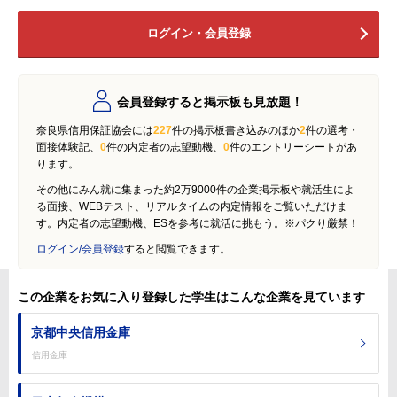
ログイン・会員登録
会員登録すると掲示板も見放題！
奈良県信用保証協会には
227
件の掲示板書き込みのほか
2
件の選考・
面接体験記、
0
件の内定者の志望動機、
0
件のエントリーシートがあ
ります。
その他にみん就に集まった約2万9000件の企業掲示板や就活生によ
る面接、WEBテスト、リアルタイムの内定情報をご覧いただけま
す。内定者の志望動機、ESを参考に就活に挑もう。※パクり厳禁！
ログイン/会員登録
すると閲覧できます。
この企業をお気に入り登録した学生はこんな企業を見ています
京都中央信用金庫
信用金庫