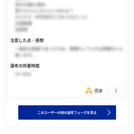
自分の強み/弱み
周りからどんな人といわれる？
ガクチカ（学生時代に力を入れたこと）
志望動機
逆質問
注意した点・感想
一般的な面接であったため、場慣れしていれば問題ないと
思います。
選考の所要時間
16~30分
感謝
1
このユーザーの他の選考フェーズを見る