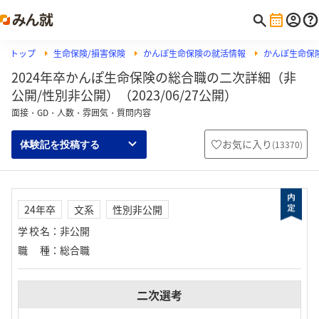
トップ
生命保険/損害保険
かんぽ生命保険の就活情報
かんぽ生命保
2024年卒かんぽ生命保険の総合職の二次詳細（非
公開/性別非公開）（2023/06/27公開）
面接・GD・人数・雰囲気・質問内容
お気に入り
(
13370
)
体験記を投稿する
24年卒
文系
性別非公開
学校名
：
非公開
職種
：
総合職
二次選考