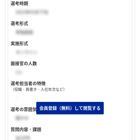
選考時期
2023年03月下旬
選考形式
単独面接
実施形式
オンライン
面接官の人数
1人
選考担当者の特徴
（役職・肩書き・入社年次など）
-
選考の雰囲気
穏やか
質問内容・課題
自己PR