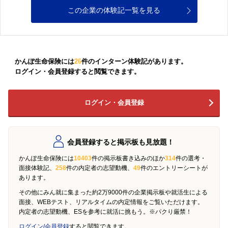
この企業の体験記一覧を見る
かんぽ生命保険には
26
件のインターン体験記があります。
ログイン・会員登録すると閲覧できます。
ログイン・会員登録
会員登録すると掲示板も見放題！
かんぽ生命保険には
10403
件の掲示板書き込みのほか
314
件の選考・
面接体験記、
258
件の内定者の志望動機、
49
件のエントリーシートが
あります。
その他にみん就に集まった約2万9000件の企業掲示板や就活生による
面接、WEBテスト、リアルタイムの内定情報をご覧いただけます。
内定者の志望動機、ESを参考に就活に挑もう。※パクり厳禁！
ログイン/会員登録
すると閲覧できます。