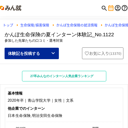
トップ
生命保険/損害保険
かんぽ生命保険の就活情報
かんぽ生命保
かんぽ生命保険の夏インターン体験記_No.1122
参加した先輩たちの口コミ・選考対策
お気に入り
(
13370
)
体験記を投稿する
27卒みんなのインターン人気企業ランキング
基本情報
2020年卒｜青山学院大学｜女性｜文系
他企業でのインターン
日本生命保険,明治安田生命保険