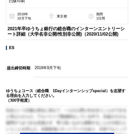
凸版印刷
2019年
期間
東京都
10月下旬
1日間
2021年卒ゆうちょ銀行の総合職のインターンエントリーシ
ート詳細（大学名非公開/性別非公開)（2020/11/02公開)
ES
2019年9月下旬
提出締切時期
ゆうちょコース（総合職 1Dayインターンシップspecial）を志望す
る理由を入力してください。
（300字程度）
社会という広義な単位に加えて、一人の人間と向き合うことができる
と考えたからだ。アルバイトで塾講師をしている中で、生徒の小さな
疑問やつまづきを見逃さず、寄り添いながら授業することが大切だと
いうことを学んだ。全国各地にネットワークがあり、日本でもトップ