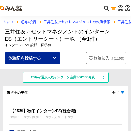
トップ
証券/投資
三井住友アセットマネジメントの就活情報
三井住
三井住友アセットマネジメントのインターン
ES（エントリーシート）一覧 （全1件）
インターンESの設問・回答例
お気に入り
(
1199
)
体験記を投稿する
26卒が選ぶ人気インターン企業TOP100発表
選択中の卒年
全て
【25卒】秋冬インターンES(総合職)
大学：非表示 / 性別：非表示 / 文理：非表示