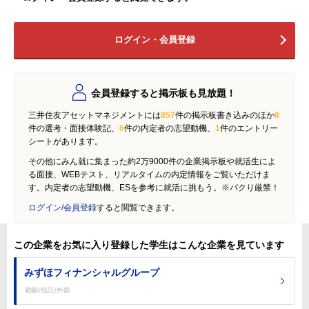
ログイン・会員登録
会員登録すると掲示板も見放題！
三井住友アセットマネジメントには
857
件の掲示板書き込みのほか
8
件の選考・面接体験記、
6
件の内定者の志望動機、
1
件のエントリー
シートがあります。
その他にみん就に集まった約2万9000件の企業掲示板や就活生によ
る面接、WEBテスト、リアルタイムの内定情報をご覧いただけま
す。内定者の志望動機、ESを参考に就活に挑もう。※パクり厳禁！
ログイン/会員登録
すると閲覧できます。
この企業をお気に入り登録した学生はこんな企業を見ています
みずほフィナンシャルグループ
都銀/信託/外銀