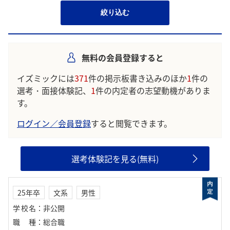
絞り込む
無料の会員登録すると
イズミックには
371
件の掲示板書き込みのほか
1
件の
選考・面接体験記、
1
件の内定者の志望動機がありま
す。
ログイン／会員登録
すると閲覧できます。
選考体験記を見る(無料)
25年卒
文系
男性
学校名
：
非公開
職種
：
総合職