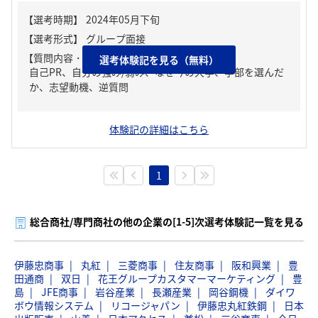
【質問内容・課題】
選考体験記を見る（無料）
自己PR、自分の強み/弱み、なぜ今の大学、学部を選んだ
か、志望動機、逆質問
体験記の詳細はこちら
1
総合商社/専門商社の他の企業の[1-5]次選考体験記一覧を見る
伊藤忠商事
丸紅
三菱商事
住友商事
阪和興業
豊
田通商
双日
花王グループカスタマーマーケティング
豊
島
JFE商事
岩谷産業
長瀬産業
岡谷鋼機
ダイワ
ボウ情報システム
リコージャパン
伊藤忠丸紅鉄鋼
日本