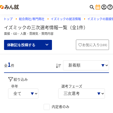
トップ
総合商社/専門商社
イズミックの就活情報
イズミックの面接
イズミックの三次選考情報一覧（全1件）
面接・GD・人数・雰囲気・質問内容
お気に入り
(
169
)
体験記を投稿する
1
全
件
絞り込み
卒年
選考フェーズ
内定者のみ