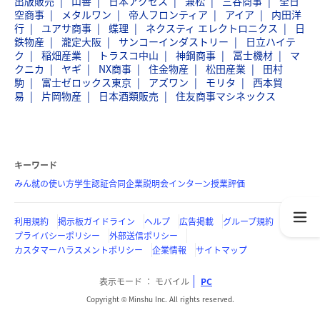
出版販売
山善
日本アクセス
兼松
三谷商事
全日
空商事
メタルワン
帝人フロンティア
アイア
内田洋
行
ユアサ商事
蝶理
ネクスティ エレクトロニクス
日
鉄物産
瀧定大阪
サンコーインダストリー
日立ハイテ
ク
稲畑産業
トラスコ中山
神鋼商事
冨士機材
マ
クニカ
ヤギ
NX商事
住金物産
松田産業
田村
駒
富士ゼロックス東京
アズワン
モリタ
西本貿
易
片岡物産
日本酒類販売
住友商事マシネックス
キーワード
みん就の使い方
学生認証
合同企業説明会
インターン
授業評価
利用規約
掲示板ガイドライン
ヘルプ
広告掲載
グループ規約
プライバシーポリシー
外部送信ポリシー
カスタマーハラスメントポリシー
企業情報
サイトマップ
表示モード
モバイル
PC
Copyright © Minshu Inc. All rights reserved.