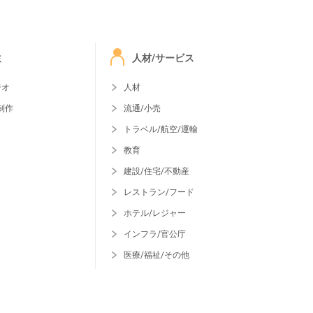
ミ
人材/サービス
ジオ
人材
制作
流通/小売
トラベル/航空/運輸
教育
建設/住宅/不動産
レストラン/フード
ホテル/レジャー
インフラ/官公庁
医療/福祉/その他