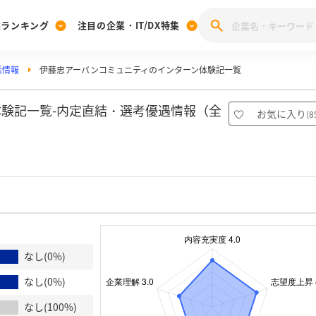
業ランキング
注目の企業・IT/DX特集
活情報
伊藤忠アーバンコミュニティのインターン体験記一覧
注目の企業特集
みんなのIT業界新卒就職人気企業ランキング
みんな
[27卒] 本選考体験記投稿キャンペーン
28卒 注目企業特集
27卒 注目企業特集
みんなのDX企業就職ブランド調査
験記一覧-内定直結・選考優遇情報（全
お気に入り
(
8
注目のIT・DX企業特集
28卒 IT・DX企業特集
27卒 IT・DX企業特集
28卒
みんなのIT業界新卒就職人気企業ランキング
みんな
企業研究
なし(0%)
なし(0%)
なし(100%)