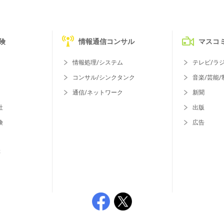
険
情報通信コンサル
マスコ
情報処理/システム
テレビ/ラ
コンサル/シンクタンク
音楽/芸能/
通信/ネットワーク
新聞
社
出版
険
広告
等