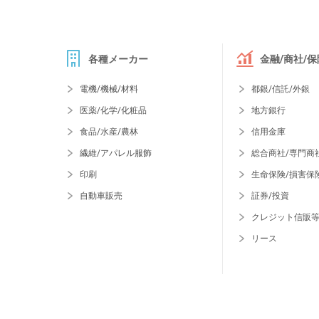
各種メーカー
金融/商社/保
電機/機械/材料
都銀/信託/外銀
医薬/化学/化粧品
地方銀行
食品/水産/農林
信用金庫
繊維/アパレル服飾
総合商社/専門商
印刷
生命保険/損害保
自動車販売
証券/投資
クレジット信販
リース