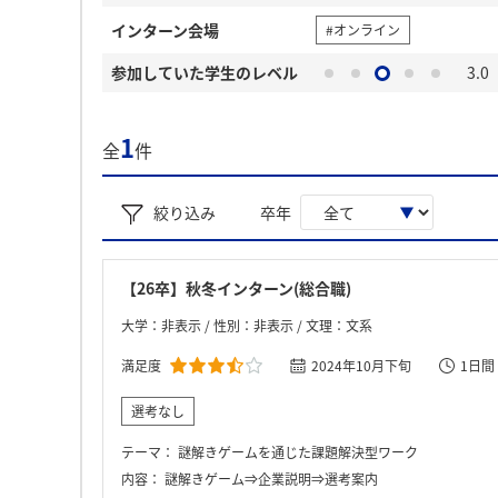
インターン会場
#オンライン
参加していた学生のレベル
3.0
1
全
件
絞り込み
卒年
【26卒】秋冬インターン(総合職)
大学：非表示 / 性別：非表示 / 文理：文系
満足度
2024年10月下旬
1日間
選考なし
テーマ：
謎解きゲームを通じた課題解決型ワーク
内容：
謎解きゲーム⇒企業説明⇒選考案内