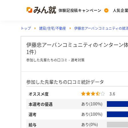
体験記投稿キャンペーン
人気企
トップ
建設/住宅/不動産
伊藤忠アーバンコミュニティの就
Post
Ranking
PickUp
投稿する
ランキングを見る
注目の企業特集
伊藤忠アーバンコミュニティのインターン体
1件）
参加した先輩たちの口コミ・選考対策
Vote
投票する
参加した先輩たちの口コミ統計データ
動画で知ろう！業界・
オススメ度
3.6
あり(100%)
本選考の優遇
あり(100%)
選考
あり(0%)
給与