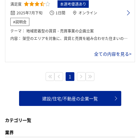
満足度
本選考優遇あり
2025年7月下旬
1日間
オンライン
#説明会
テーマ：
地域密着型の賃貸・売買事業の企画立案
内容：
架空のエリアを対象に、賃貸と売買を組み合わせた住まいの提案を立てるグループワークを行った。最初に事業内容や各部門の役割について説明を受けたあと、与えられたエリアの人口構成や交通、周辺施設などの情報を整理し、どんな人を主な入居者や購入者として想定するかを話し合った。
ログイン・会員登録
全ての内容を見る>
1
建設/住宅/不動産の企業一覧
カテゴリ一覧
業界