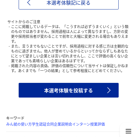
本選考体験記に戻る
サイトからのご注意
ここに掲載しているデータは、「こうすれば必ずうまくいく」という類
のものではありません。採用過程は人によって異なりますし、方針の変
更や採用担当者が変わることで前年と大幅に変更される場合もありえま
す。
また、言うまでもないことですが、採用過程に対する感じ方は主観的な
ものに過ぎません。他人が誉めているからといってかならずしもあなた
にとって望ましい企業とは言い切れませんし、ここで評価の高くない企
業であっても素晴らしい企業はあるはずです。
掲載された内容の真偽、評価の信頼性について当サイトは保証しかねま
す。あくまでも「一つの結果」として参考程度にとどめてください。
本選考体験を投稿する
キーワード
みん就の使い方
学生認証
合同企業説明会
インターン
授業評価