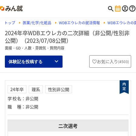
トップ
医薬/化学/化粧品
WDBエウレカの就活情報
WDBエウレカの
2024年卒WDBエウレカの二次詳細（非公開/性別非
公開）（2023/07/08公開）
面接・GD・人数・雰囲気・質問内容
お気に入り
(
4503
)
体験記を投稿する
24年卒
理系
性別非公開
学校名
：
非公開
職種
：
非公開
二次選考