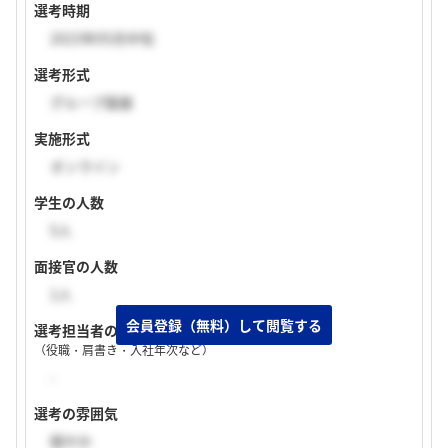
選考時期
2023年05月中旬
選考形式
グループ面接
実施形式
オンライン
学生の人数
5人
面接官の人数
1人
選考担当者の特徴
（役職・肩書き・入社年次など）
-
選考の雰囲気
穏やか