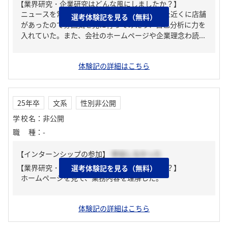
【業界研究・企業研究はどんな風にしましたか？】
ニュースを常に見るように心がけていた。また近くに店舗
選考体験記を見る（無料）
があったので雰囲気を見に行ってみたり、自己分析に力を
入れていた。また、会社のホームページや企業理念わ読...
体験記の詳細はこちら
25年卒
文系
性別非公開
学校名
：
非公開
職種
：
-
【インターンシップの参加】
参加しなかった
【業界研究・企業研究はどんな風にしましたか？】
選考体験記を見る（無料）
ホームページを見て、業務内容を理解した。
体験記の詳細はこちら