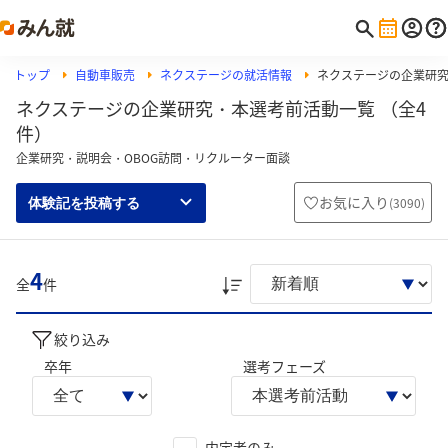
トップ
自動車販売
ネクステージの就活情報
ネクステージの企業研
ネクステージの企業研究・本選考前活動一覧 （全4
件）
企業研究・説明会・OBOG訪問・リクルーター面談
お気に入り
(
3090
)
体験記を投稿する
4
全
件
絞り込み
卒年
選考フェーズ
内定者のみ