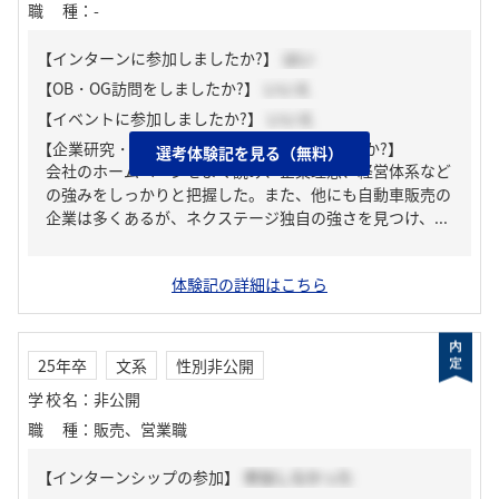
職種
：
-
【インターンに参加しましたか?】
はい
【OB・OG訪問をしましたか?】
いいえ
【イベントに参加しましたか?】
いいえ
【企業研究・業界研究はどのように行いましたか?】
選考体験記を見る（無料）
会社のホームページをよく読み、企業理念、経営体系など
の強みをしっかりと把握した。また、他にも自動車販売の
企業は多くあるが、ネクステージ独自の強さを見つけ、...
体験記の詳細はこちら
25年卒
文系
性別非公開
学校名
：
非公開
職種
：
販売、営業職
【インターンシップの参加】
参加しなかった