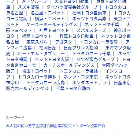
ープ
ＡＴグループ
大阪トヨタ自動車
東京トヨタ自動
車
スズキ販売
ダイハツ販売会社グループ
トヨタカロー
ラ名古屋
名古屋トヨペット
福岡トヨタ自動車
トヨタカ
ローラ福岡
横浜トヨペット
ネッツトヨタ兵庫
東京トヨ
ペット
ケーユーホールディングス
ネッツトヨタ千葉
大
阪トヨペット
神戸トヨペット
スバルスターズ
神奈川ト
ヨタ
福岡トヨペット
兵庫トヨタ自動車
ネッツトヨタ東
名古屋
東京スバル
アガスタ
トヨタカローラ愛豊
ア
ンフィニ広島
福岡日産
日産プリンス福岡
東海マツダ販
売
ビー・エム・ダブリュー
トヨタカローラ千葉
ネッツ
トヨタ福岡
ネッツトヨタ大阪
マツダ販売グループ
トヨ
タ東京カローラ
カーチスホールディングス
大阪ダイハツ
販売
埼玉トヨペット
トヨタカローラ姫路
インプロ
ブ
トヨタカローラ博多
ネッツトヨタ東京
ネッツトヨタ
神奈川
トヨタカローラ広島
ホンダネットナラ
日産東京
販売ホールディングス
千葉トヨタ自動車
キーワード
みん就の使い方
学生認証
合同企業説明会
インターン
授業評価