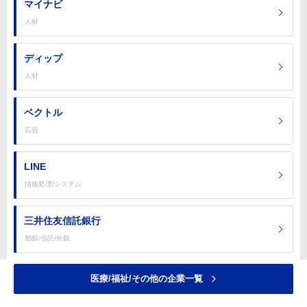
マイナビ
人材
ディップ
人材
ベクトル
広告
LINE
情報処理/システム
三井住友信託銀行
都銀/信託/外銀
医療/福祉/その他の企業一覧