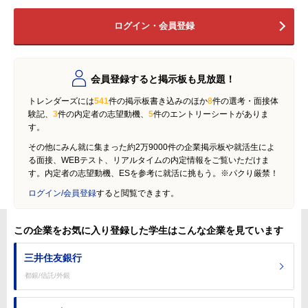
ログイン・会員登録
会員登録すると掲示板も見放題！
トレンダーズには
541
件の掲示板書き込みのほか
8
件の選考・面接体
験記、
3
件の内定者の志望動機、
5
件のエントリーシートがありま
す。
その他にみん就に集まった約2万9000件の企業掲示板や就活生によ
る面接、WEBテスト、リアルタイムの内定情報をご覧いただけま
す。内定者の志望動機、ESを参考に就活に挑もう。※パクり厳禁！
ログイン/会員登録
すると閲覧できます。
この企業をお気に入り登録した学生はこんな企業を見ています
三井住友銀行
都銀/信託/外銀