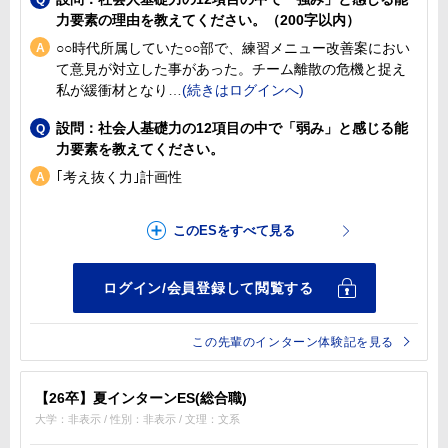
力要素の理由を教えてください。（200字以内）
○○時代所属していた○○部で、練習メニュー改善案におい
て意見が対立した事があった。チーム離散の危機と捉え
私が緩衝材となり
設問：社会人基礎力の12項目の中で「弱み」と感じる能
力要素を教えてください。
｢考え抜く力｣計画性
この先輩のインターン体験記を見る
【26卒】夏インターンES(総合職)
大学：非表示 / 性別：非表示 / 文理：文系