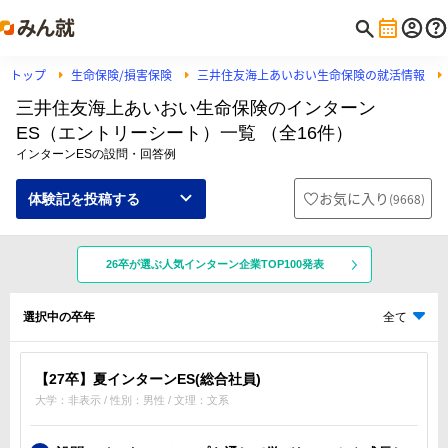
トップ
生命保険/損害保険
三井住友海上あいおい生命保険の就活情報
三井住友海上あいおい生命保険のインターン
ES（エントリーシート）一覧 （全16件）
インターンESの設問・回答例
お気に入り
(
9668
)
体験記を投稿する
26卒が選ぶ人気インターン企業TOP100発表
選択中の卒年
全て
【27卒】夏インターンES(総合社員)
大学：非表示 / 性別：男性 / 文理：文系