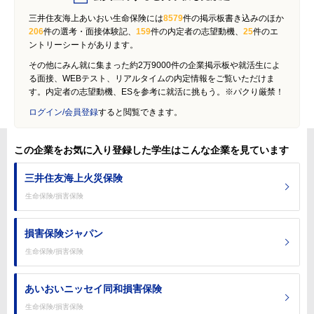
三井住友海上あいおい生命保険には
8579
件の掲示板書き込みのほか
206
件の選考・面接体験記、
159
件の内定者の志望動機、
25
件のエ
ントリーシートがあります。
その他にみん就に集まった約2万9000件の企業掲示板や就活生によ
る面接、WEBテスト、リアルタイムの内定情報をご覧いただけま
す。内定者の志望動機、ESを参考に就活に挑もう。※パクり厳禁！
ログイン/会員登録
すると閲覧できます。
この企業をお気に入り登録した学生はこんな企業を見ています
三井住友海上火災保険
生命保険/損害保険
損害保険ジャパン
生命保険/損害保険
あいおいニッセイ同和損害保険
生命保険/損害保険