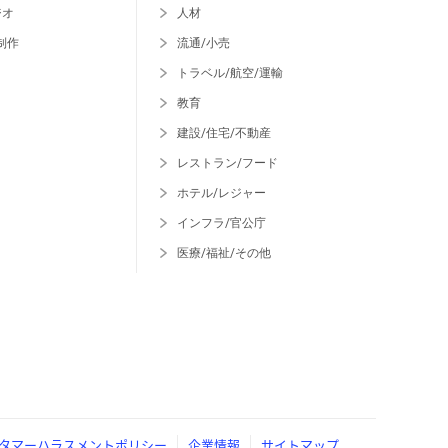
ジオ
人材
制作
流通/小売
トラベル/航空/運輸
教育
建設/住宅/不動産
レストラン/フード
ホテル/レジャー
インフラ/官公庁
医療/福祉/その他
タマーハラスメントポリシー
企業情報
サイトマップ