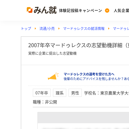
体験記投稿キャンペーン
人気企
トップ
流通/小売
マードゥレクスの就活情報
マードゥ
Post
Ranking
PickUp
投稿する
ランキングを見る
注目の企業特集
2007年卒マードゥレクスの志望動機詳細
実際に企業に提出した志望動機
Vote
マードゥレクスの選考を受けた方へ
投票する
後輩のためにアドバイスを残しませんか？あ
動画で知ろう！業界・
07年卒
理系
男性
学校名
：
東京農業大学大
職種
：
非公開