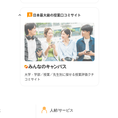
日本最大級の授業口コミサイト
大学・学部／授業／先生別に探せる授業評価クチ
コミサイト
ミ
人材/サービス