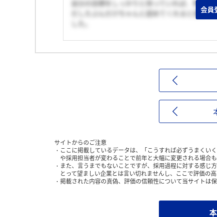
自分の目標をしっかりと持っていれば、熱い仕
会員
だしたぶんだけちゃんと認めてくれると感じま
した。
サイトからのご注意
ここに掲載しているデータは、「こうすれば必ずうまくいく
や採用担当者が変わることで前年と大幅に変更される場合も
また、言うまでもないことですが、採用過程に対する感じ方
とって望ましい企業とは言い切れませんし、ここで評価の高
掲載された内容の真偽、評価の信頼性について当サイトは保
本