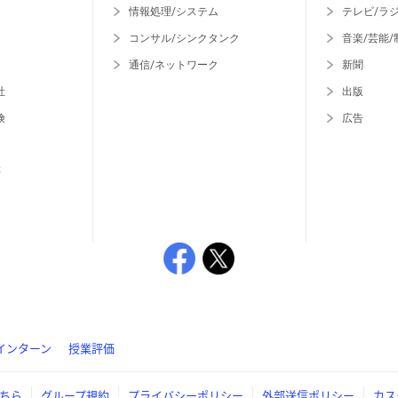
情報処理/システム
テレビ/ラ
コンサル/シンクタンク
音楽/芸能/
通信/ネットワーク
新聞
社
出版
険
広告
等
インターン
授業評価
ちら
グループ規約
プライバシーポリシー
外部送信ポリシー
カス