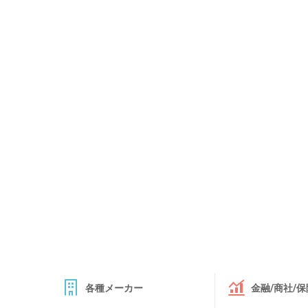
各種メーカー
金融/商社/保