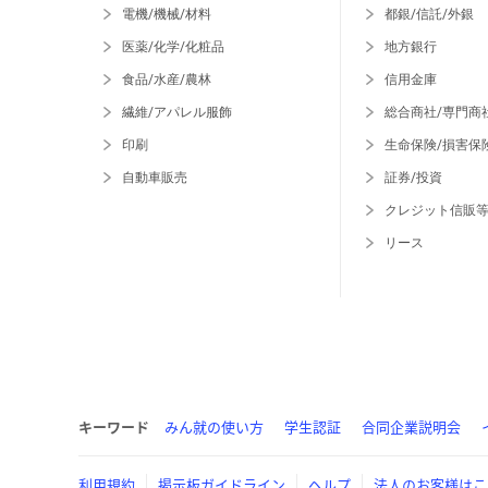
電機/機械/材料
都銀/信託/外銀
医薬/化学/化粧品
地方銀行
食品/水産/農林
信用金庫
繊維/アパレル服飾
総合商社/専門商
印刷
生命保険/損害保
自動車販売
証券/投資
クレジット信販
リース
キーワード
みん就の使い方
学生認証
合同企業説明会
利用規約
掲示板ガイドライン
ヘルプ
法人のお客様はこ