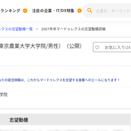
業ランキング
注目の企業・IT/DX特集
レクスの志望動機一覧
2007年卒マードゥレクスの志望動機詳細
注目の企業特集
みんなのIT業界新卒就職人気企業ランキング
みんな
[27卒] 本選考体験記投稿キャンペーン
28卒 注目企業特集
27卒 注目企業特集
みんなのDX企業就職ブランド調査
（東京農業大学大学院/男性）（公開）
お気に入り
(
28
注目のIT・DX企業特集
28卒 IT・DX企業特集
27卒 IT・DX企業特集
28卒
みんなのIT業界新卒就職人気企業ランキング
みんな
なたの就活体験は、これからマードゥレクスを志望する後輩へのエールになります！
企業研究
学院
志望動機