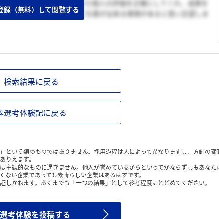
事ができると感じました。また個人の評価を正確にしてくれ、成果を
登録（無料）して閲覧する
した。とにかく上を目指して仕事が出来る環境があると思い志望しま
検索結果に戻る
本選考体験記に戻る
」という類のものではありません。採用過程は人によって異なりますし、方針の変
ありえます。
は主観的なものに過ぎません。他人が誉めているからといってかならずしもあなた
くない企業であっても素晴らしい企業はあるはずです。
証しかねます。あくまでも「一つの結果」として参考程度にとどめてください。
選考体験を投稿する