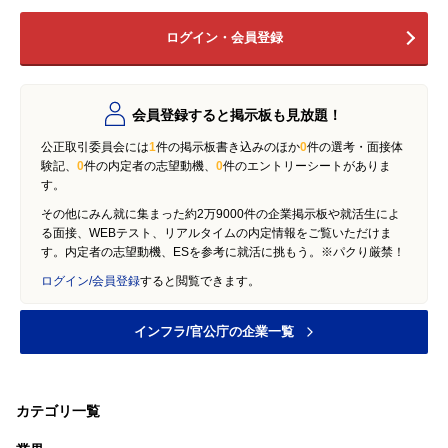
ログイン・会員登録
会員登録すると掲示板も見放題！
公正取引委員会には
1
件の掲示板書き込みのほか
0
件の選考・面接体
験記、
0
件の内定者の志望動機、
0
件のエントリーシートがありま
す。
その他にみん就に集まった約2万9000件の企業掲示板や就活生によ
る面接、WEBテスト、リアルタイムの内定情報をご覧いただけま
す。内定者の志望動機、ESを参考に就活に挑もう。※パクり厳禁！
ログイン/会員登録
すると閲覧できます。
インフラ/官公庁の企業一覧
カテゴリ一覧