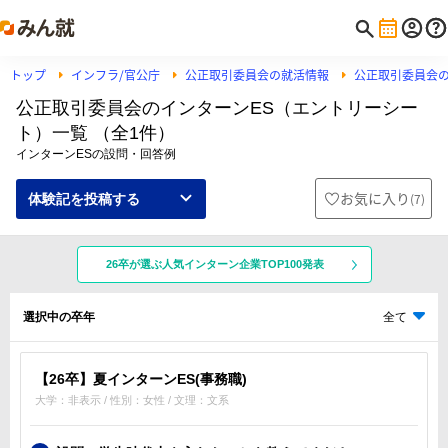
トップ
インフラ/官公庁
公正取引委員会の就活情報
公正取引委員会
公正取引委員会のインターンES（エントリーシー
ト）一覧 （全1件）
インターンESの設問・回答例
お気に入り
(
7
)
体験記を投稿する
26卒が選ぶ人気インターン企業TOP100発表
選択中の卒年
全て
【26卒】夏インターンES(事務職)
大学：非表示 / 性別：女性 / 文理：文系