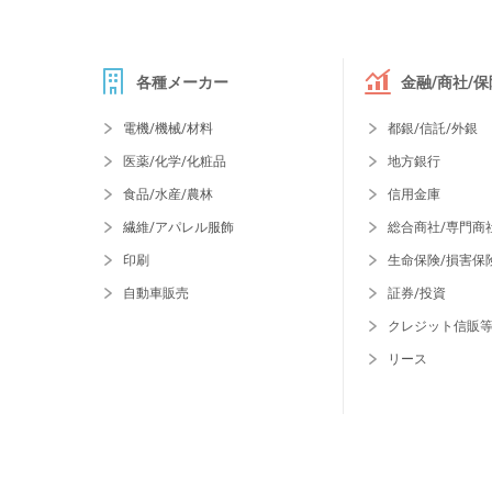
各種メーカー
金融/商社/保
電機/機械/材料
都銀/信託/外銀
医薬/化学/化粧品
地方銀行
食品/水産/農林
信用金庫
繊維/アパレル服飾
総合商社/専門商
印刷
生命保険/損害保
自動車販売
証券/投資
クレジット信販
リース