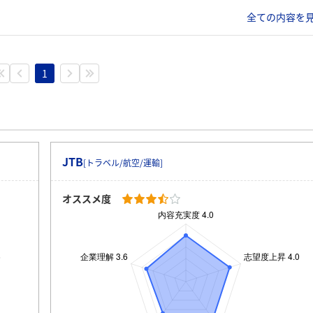
全ての内容を見
1
JTB
[トラベル/航空/運輸]
オススメ度