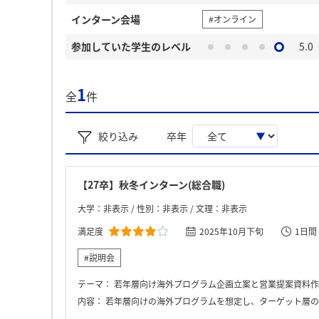
インターン会場
#オンライン
参加していた学生のレベル
5.0
1
全
件
絞り込み
卒年
【27卒】秋冬インターン(総合職)
大学：非表示 / 性別：非表示 / 文理：非表示
満足度
2025年10月下旬
1日間
#説明会
テーマ：
若年層向け海外プログラム企画立案と営業提案資料作
内容：
若年層向けの海外プログラムを想定し、ターゲット層のニーズを整理したうえで企画を組み立て