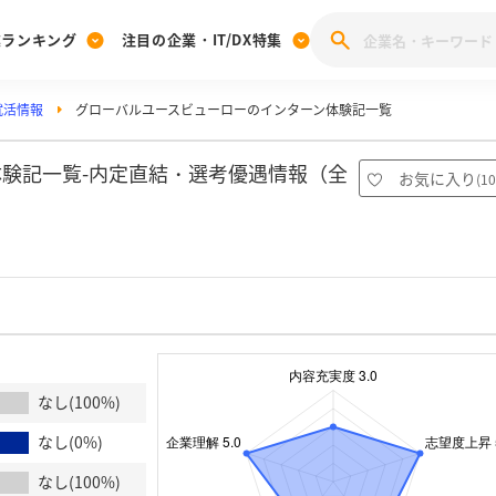
業ランキング
注目の企業・IT/DX特集
就活情報
グローバルユースビューローのインターン体験記一覧
注目の企業特集
みんなのIT業界新卒就職人気企業ランキング
みんな
[27卒] 本選考体験記投稿キャンペーン
28卒 注目企業特集
27卒 注目企業特集
みんなのDX企業就職ブランド調査
験記一覧-内定直結・選考優遇情報（全
お気に入り
(
10
注目のIT・DX企業特集
28卒 IT・DX企業特集
27卒 IT・DX企業特集
28卒
みんなのIT業界新卒就職人気企業ランキング
みんな
企業研究
なし(100%)
なし(0%)
なし(100%)