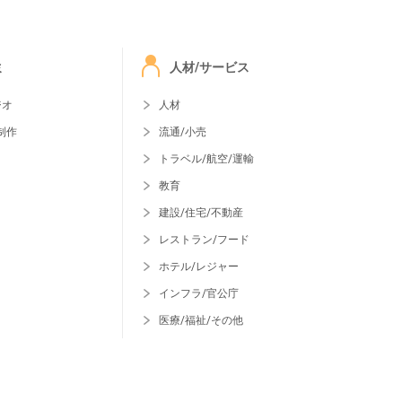
ミ
人材/サービス
ジオ
人材
制作
流通/小売
トラベル/航空/運輸
教育
建設/住宅/不動産
レストラン/フード
ホテル/レジャー
インフラ/官公庁
医療/福祉/その他