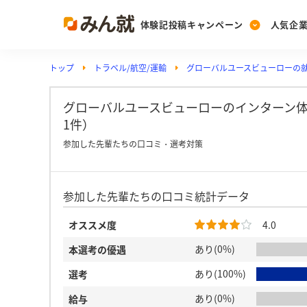
体験記投稿キャンペーン
人気企
トップ
トラベル/航空/運輸
グローバルユースビューローの
Post
Ranking
PickUp
投稿する
ランキングを見る
注目の企業特集
グローバルユースビューローのインターン体
1件）
参加した先輩たちの口コミ・選考対策
Vote
投票する
参加した先輩たちの口コミ統計データ
動画で知ろう！業界・
オススメ度
4.0
あり(0%)
本選考の優遇
あり(100%)
選考
あり(0%)
給与