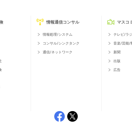
険
情報通信コンサル
マスコ
情報処理/システム
テレビ/ラ
コンサル/シンクタンク
音楽/芸能/
通信/ネットワーク
新聞
社
出版
険
広告
等