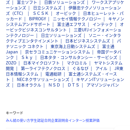
ズ
富士ソフト
日鉄ソリューションズ
ワークスアプリケ
ーションズ
日立システムズ
伊藤忠テクノソリューション
ズ（CTC）
ＳＣＳＫ
オービック
日本ヒューレット・パ
ッカード
BIPROGY
ニッセイ情報テクノロジー
キヤノン
システムアンドサポート
富士通エフサス
インテック
オ
ービックビジネスコンサルタント
三菱UFJインフォメーショ
ンテクノロジー
日立ソリューションズ
ソニー・インタラ
クティブエンタテインメント
日本ビジネスシステムズ
パ
ナソニック コネクト
東京海上日動システムズ
富士通
Japan
京セラコミュニケーションシステム
帝国データバ
ンク
Ｓｋｙ
日本タタ・コンサルタンシー・サービシズ
ZOZO
日本マイクロソフト
マクロミル
ヤマトシステム
開発
第一ライフテクノクロス
ぐるなび
アイル
JR東
日本情報システム
電通総研
富士通システムズ・イース
ト
NECネクサソリューションズ
キヤノンITソリューション
ズ
日本オラクル
ＮＳＤ
ＤＴＳ
アマゾンジャパン
キーワード
みん就の使い方
学生認証
合同企業説明会
インターン
授業評価