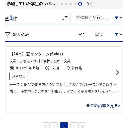
参加していた学生のレベル
5.0
1
全
件
絞り込み
卒年
【24卒】夏インターン(Sales)
大学：非表示 / 性別：男性 / 文理：文系
2022年8月上旬
1ヶ月
福岡県
選考なし
テーマ：
IKEAの働き方について Salesにおいて今シーズンでの取り組み目標への施策を考えること
内容：
座学中心の活動を1週間行い、そこから実務業務を行なった。全部英語での活動で、Meetingに参加したり、店長と話しながら今後の方針を決めたりした。
全ての内容を見る>
1