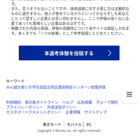
す。
また、言うまでもないことですが、採用過程に対する感じ方は主観的な
ものに過ぎません。他人が誉めているからといってかならずしもあなた
にとって望ましい企業とは言い切れませんし、ここで評価の高くない企
業であっても素晴らしい企業はあるはずです。
掲載された内容の真偽、評価の信頼性について当サイトは保証しかねま
す。あくまでも「一つの結果」として参考程度にとどめてください。
本選考体験を投稿する
キーワード
みん就の使い方
学生認証
合同企業説明会
インターン
授業評価
利用規約
掲示板ガイドライン
ヘルプ
広告掲載
グループ規約
プライバシーポリシー
外部送信ポリシー
カスタマーハラスメントポリシー
企業情報
サイトマップ
表示モード
モバイル
PC
Copyright © Minshu Inc. All rights reserved.