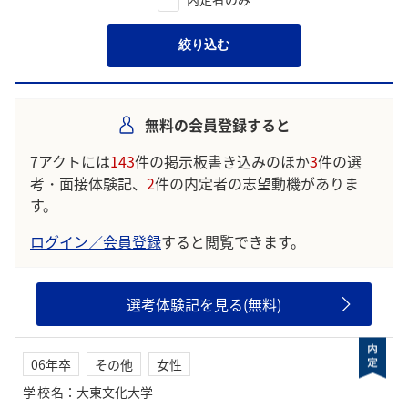
絞り込む
無料の会員登録すると
7アクトには
143
件の掲示板書き込みのほか
3
件の選
考・面接体験記、
2
件の内定者の志望動機がありま
す。
ログイン／会員登録
すると閲覧できます。
選考体験記を見る(無料)
06年卒
その他
女性
学校名
：
大東文化大学