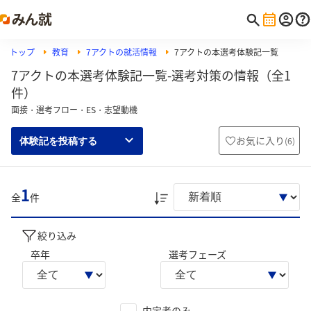
トップ
教育
7アクトの就活情報
7アクトの本選考体験記一覧
7アクトの本選考体験記一覧-選考対策の情報（全1
件）
面接・選考フロー・ES・志望動機
お気に入り
(
6
)
体験記を投稿する
1
全
件
絞り込み
卒年
選考フェーズ
内定者のみ