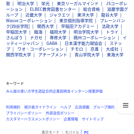
塾
明治大学
栄光
東京リーガルマインド
JSコーポレ
ーション
ELBEC教育図書センター
総合資格
滋慶学園グ
ループ
近畿大学
ジャクエツ
東洋大学
龍谷大学
Wasseコーポレーション
東京個別指導学院
ブレーンバン
ク[四谷学院]
関西大学
早稲田アカデミー
法政大学
早稲田大学
臨海
福岡大学
明治学院大学
トライ
さんぽう
ナガセ
専修大学
鴎州コーポレーション
イ
ッティージャパン
GABA
日本漢字能力瑚協会
ステッ
プ
ワオ・コーポレーション
チモロ
京進
大成社
関西学院大学
アチーブメント
青山学院大学
東海大学
キーワード
みん就の使い方
学生認証
合同企業説明会
インターン
授業評価
利用規約
掲示板ガイドライン
ヘルプ
広告掲載
グループ規約
プライバシーポリシー
外部送信ポリシー
カスタマーハラスメントポリシー
企業情報
サイトマップ
表示モード
モバイル
PC