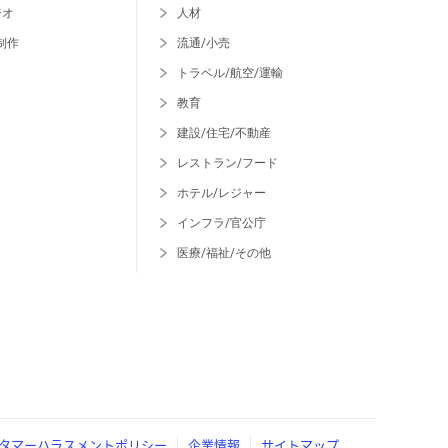
ジオ
人材
制作
流通/小売
トラベル/航空/運輸
教育
建設/住宅/不動産
レストラン/フード
ホテル/レジャー
インフラ/官公庁
医療/福祉/その他
タマーハラスメントポリシー
企業情報
サイトマップ