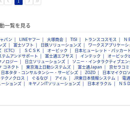
1
活動一覧を見る
ジャパン
LINEヤフー
大塚商会
TISI
トランスコスモス
Ｎ
ンズ
富士ソフト
日鉄ソリューションズ
ワークスアプリケーシ
（CTC）
ＳＣＳＫ
オービック
日本ヒューレット・パッカー
ステムアンドサポート
富士通エフサス
インテック
オービック
クノロジー
日立ソリューションズ
ソニー・インタラクティブエン
ク コネクト
東京海上日動システムズ
富士通Japan
京セラコミ
日本タタ・コンサルタンシー・サービシズ
ZOZO
日本マイクロ
フテクノクロス
ぐるなび
アイル
JR東日本情報システム
電
ューションズ
キヤノンITソリューションズ
日本オラクル
ＮＳ