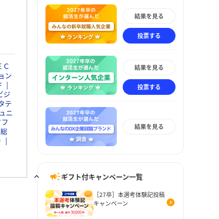
結果を見る
投票する
ＥＣ
結果を見る
ョン
ド
投票する
ビジ
タテ
ュニ
ソフ
結果を見る
通総
Ｄ
ギフト付キャンペーン一覧
［27卒］本選考体験記投稿
キャンペーン