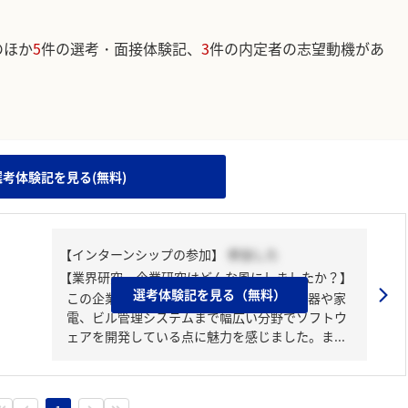
のほか
5
件の選考・面接体験記、
3
件の内定者の志望動機があ
。
選考体験記を見る(無料)
【インターンシップの参加】
参加した
【業界研究・企業研究はどんな風にしましたか？】
選考体験記を見る（無料）
この企業のホームページを通じて、車載機器や家
電、ビル管理システムまで幅広い分野でソフトウ
ェアを開発している点に魅力を感じました。ま...