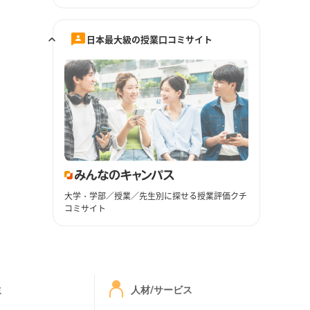
日本最大級の授業口コミサイト
大学・学部／授業／先生別に探せる授業評価クチ
コミサイト
ミ
人材/サービス