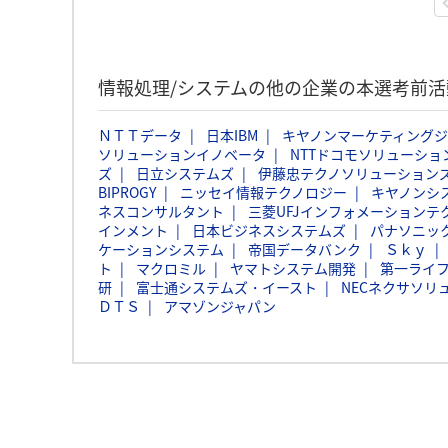
情報処理/システムの他の企業の本選考前
ＮＴＴデータ
日本IBM
キヤノンマーケティング
ソリューションイノベータ
NTTドコモソリューショ
ズ
日立システムズ
伊藤忠テクノソリューションズ
BIPROGY
ニッセイ情報テクノロジー
キヤノンシ
ネスコンサルタント
三菱UFJインフォメーションテ
インメント
日本ビジネスシステムズ
パナソニッ
ケーションシステム
帝国データバンク
Ｓｋｙ
ト
マクロミル
ヤマトシステム開発
第一ライ
研
富士通システムズ・イースト
NECネクサソリ
ＤＴＳ
アマゾンジャパン