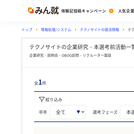
体験記投稿キャンペーン
人気企
トップ
情報処理/システム
テクノサイトの就活情報
テ
Post
Ranking
PickUp
投稿する
ランキングを見る
注目の企業特集
テクノサイトの企業研究・本選考前活動一覧
企業研究・説明会・OBOG訪問・リクルーター面談
Vote
投票する
1
全
件
動画で知ろう！業界・
絞り込み
卒年
選考フェーズ