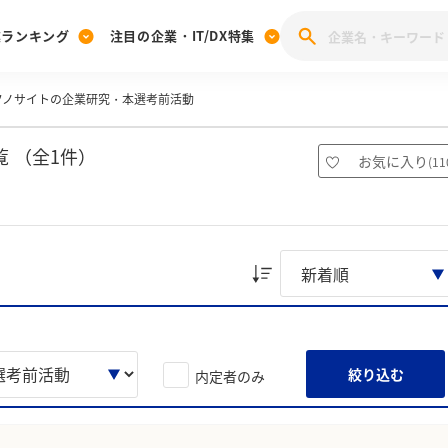
業ランキング
注目の企業・IT/DX特集
クノサイトの企業研究・本選考前活動
注目の企業特集
みんなのIT業界新卒就職人気企業ランキング
みんな
[27卒] 本選考体験記投稿キャンペーン
28卒 注目企業特集
27卒 注目企業特集
みんなのDX企業就職ブランド調査
 （全1件）
お気に入り
(
11
注目のIT・DX企業特集
28卒 IT・DX企業特集
27卒 IT・DX企業特集
28卒
みんなのIT業界新卒就職人気企業ランキング
みんな
企業研究
絞り込む
内定者のみ