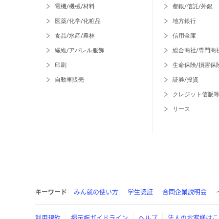
電機/機械/材料
都銀/信託/外銀
医薬/化学/化粧品
地方銀行
食品/水産/農林
信用金庫
繊維/アパレル服飾
総合商社/専門商
印刷
生命保険/損害保
自動車販売
証券/投資
クレジット信販
リース
キーワード
みん就の使い方
学生認証
合同企業説明会
利用規約
掲示板ガイドライン
ヘルプ
法人のお客様はこ