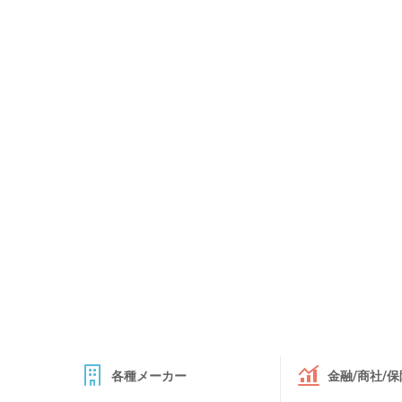
各種メーカー
金融/商社/保