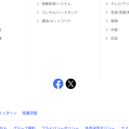
情報処理/システム
テレビ/ラ
コンサル/シンクタンク
音楽/芸能/
通信/ネットワーク
新聞
社
出版
険
広告
等
インターン
授業評価
ちら
グループ規約
プライバシーポリシー
外部送信ポリシー
カス