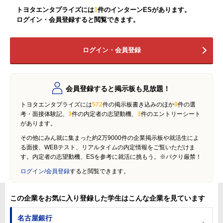
トヨタエンタプライズには
1
件のインターンESがあります。
ログイン・会員登録すると閲覧できます。
ログイン・会員登録
会員登録すると掲示板も見放題！
トヨタエンタプライズには
572
件の掲示板書き込みのほか
9
件の選
考・面接体験記、
3
件の内定者の志望動機、
3
件のエントリーシート
があります。
その他にみん就に集まった約2万9000件の企業掲示板や就活生によ
る面接、WEBテスト、リアルタイムの内定情報をご覧いただけま
す。内定者の志望動機、ESを参考に就活に挑もう。※パクり厳禁！
ログイン/会員登録
すると閲覧できます。
この企業をお気に入り登録した学生はこんな企業を見ています
名古屋銀行