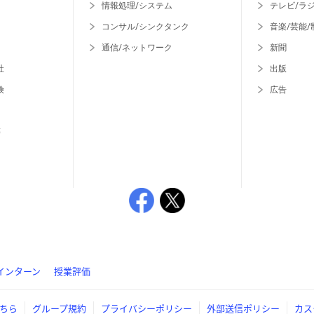
情報処理/システム
テレビ/ラ
コンサル/シンクタンク
音楽/芸能/
通信/ネットワーク
新聞
社
出版
険
広告
等
インターン
授業評価
ちら
グループ規約
プライバシーポリシー
外部送信ポリシー
カス