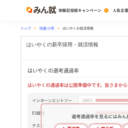
体験記投稿キャンペーン
人気企
トップ
流通/小売
はいやくの就活情報
Post
Ranking
PickUp
投稿する
ランキングを見る
注目の企業特集
はいやくの新卒採用・就活情報
Vote
はいやくの選考通過率
投票する
動画で知ろう！業界・
はいやくの通過率は公開準備中です。皆さまから