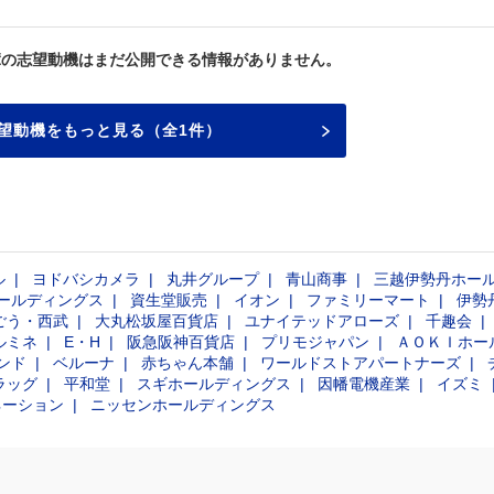
輩の志望動機はまだ公開できる情報がありません。
望動機をもっと見る（全1件）
ル
ヨドバシカメラ
丸井グループ
青山商事
三越伊勢丹ホー
ールディングス
資生堂販売
イオン
ファミリーマート
伊勢
ごう・西武
大丸松坂屋百貨店
ユナイテッドアローズ
千趣会
ルミネ
E・H
阪急阪神百貨店
プリモジャパン
ＡＯＫＩホー
ンド
ベルーナ
赤ちゃん本舗
ワールドストアパートナーズ
ラッグ
平和堂
スギホールディングス
因幡電機産業
イズミ
ネーション
ニッセンホールディングス