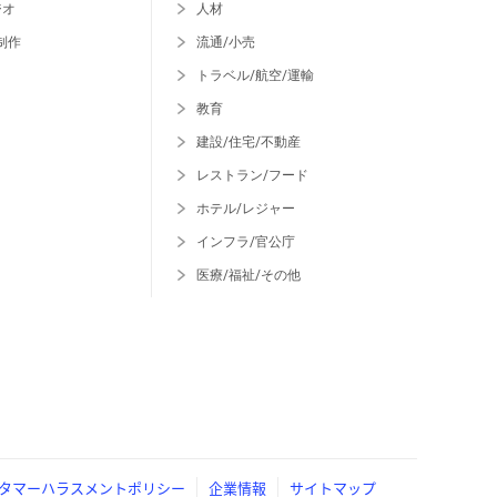
ジオ
人材
制作
流通/小売
トラベル/航空/運輸
教育
建設/住宅/不動産
レストラン/フード
ホテル/レジャー
インフラ/官公庁
医療/福祉/その他
タマーハラスメントポリシー
企業情報
サイトマップ