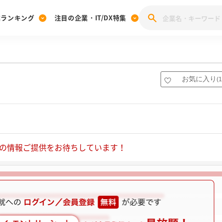
業ランキング
注目の企業・IT/DX特集
注目の企業特集
みんなのIT業界新卒就職人気企業ランキング
みんな
[27卒] 本選考体験記投稿キャンペーン
28卒 注目企業特集
27卒 注目企業特集
みんなのDX企業就職ブランド調査
お気に入り
(
1
注目のIT・DX企業特集
28卒 IT・DX企業特集
27卒 IT・DX企業特集
28卒
みんなのIT業界新卒就職人気企業ランキング
みんな
企業研究
の情報ご提供をお待ちしています！