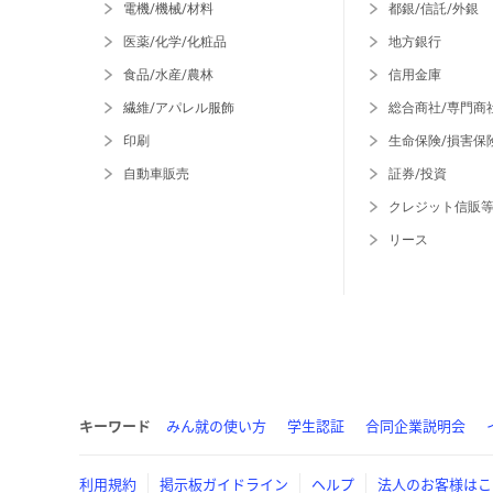
電機/機械/材料
都銀/信託/外銀
医薬/化学/化粧品
地方銀行
食品/水産/農林
信用金庫
繊維/アパレル服飾
総合商社/専門商
印刷
生命保険/損害保
自動車販売
証券/投資
クレジット信販
リース
キーワード
みん就の使い方
学生認証
合同企業説明会
利用規約
掲示板ガイドライン
ヘルプ
法人のお客様はこ