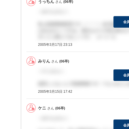
うっちん
さん
(06卒)
＞みりんさんへ
会
私も医療事務希望です（＾！＾）給与面やっぱ
があるみたいですね。残念ながら今回は東京ま
方いたら教えてほしいです。（о＾о＾о）
2005年3月17日 23:13
みりん
さん
(06卒)
＞ケニさんへ
会
薬系じゃないんで医療事務です！でもそれだと給
2005年3月15日 17:42
ケニ
さん
(06卒)
＞みりんさんへ
会