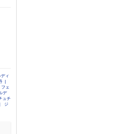
ルディ
丹
フェ
ルデ
チュチ
ジ