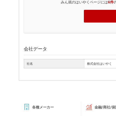
みん就のはいやくページには
6件
会社データ
社名
株式会社はいやく
各種メーカー
金融/商社/保