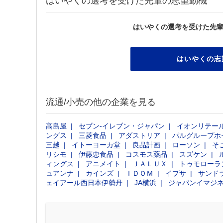
はいやくの選考を受けた先輩の志望動機
はいやくの選考を受けた先
はいやくの志
流通/小売の他の企業を見る
高島屋
セブン‐イレブン・ジャパン
イオンリテー
ングス
三菱食品
アダストリア
パルグループホ
三越
イトーヨーカ堂
良品計画
ローソン
そ
リシモ
伊藤忠食品
コスモス薬品
スズケン
ィングス
アニメイト
ＪＡＬＵＸ
トゥモローラ
ュアンナ
カインズ
ＩＤＯＭ
イプサ
サンド
ェイアール西日本伊勢丹
JA横浜
ジャパンイマジ