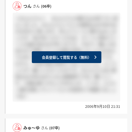
つん
さん
(06卒)
＞およよさんへ およよさんの書き込み見て少し安
心しました。およよさんぐらいの意気込みがあれば
大丈夫だと思います。売上どうこうと書き込みしま
したが、私が言いたかったのは、ホントに辞めてい
く人の姿を見るのが辛いのです。今まで一緒に力を
合わせて頑張っていた仲間が突然いなくなるのはと
ても辛いです。また、辞める本人も辛いはずです。
会員登録して閲覧する（無料）
だから、中途半端な気持ちではしんどいよ。という
ことが一番いいたかったのです。およよさんほど意
気込みがあればそんな心配無用ですね！働くとこ
や、立場は違うかもしれませんが、いつか、にんに
く屋を背負っていくぐらいの気持ちで頑張りましょ
うね！
2006年9月10日 21:31
みゅ～ゆ
さん
(07卒)