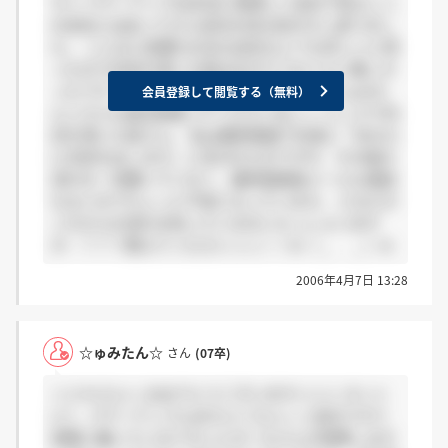
す☆ パワーアップは本当に素晴しい会社で私もここ
の会社に出会ってから会社を見る目が少し変りまし
た。 こんなに影響力のある会社もとても珍しいと思
ったので内定を頂いた時は泣きそうなぐらい嬉しか
ったです（＾－＾） 頑張ります！！！！ ☆ゅみた
会員登録して閲覧する（無料）
ん☆さんも就活頑張ってくださいね♪♪ ところで内
定を頂いた皆さん。 私は最終面接で社長に「あなた
に内定を出します」と言われたのですが、その後の
流れを一切聞いていなく、最終面接後メールも電話
もないのでちょっと不安になっています。 どなたか
これからの流れを知っている方いらっしゃいます
か…？？？教えてくださいっっ！！m（＿ ＿）m
2006年4月7日 13:28
☆ゅみたん☆
さん
(07卒)
＞ミキさんへ おめでとうございます☆☆☆ ホント
に?、パワーアップゎめちゃくちゃィィ会社です!!!
実際に働いているアタシとぴーちさんが保障します