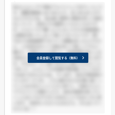
私もにんにくやで現在アルバイトしてます☆ という
か、就職活動後にはじめたんで、はじめたばっかり
なんですけどね。 私は違う業界に興味を持って就活
をしていて、内定もその業界にいただいたのです
が、にんにくやで働くようになってから外食産業に
も興味を持ってしまって困ってるぐらいです（笑）
今までも飲食業界でのバイト経験はあったんですけ
ど、この会社はホント活気があって楽しいですよ！
確かに、社員さんとか見てて、拘束時間が長いし正
月休みとかないし、辛い面もあるかなとは思います
会員登録して閲覧する（無料）
が、それはサービス業である以上避けられないこと
であって、にんにくやの待遇が特別悪いというわけ
ではありませんからね。 やっぱり、自分が普段受け
ているサービスを、こちら側が与える仕事に就くっ
てことはすばらしいことだと思うし、社員さんとし
てアルバイトを動かしたり、会社の経営を担ってい
くことはとてもやりがいのあることではないかと思
います。 内定をいただいたみなさん、がんばってく
ださいね！！