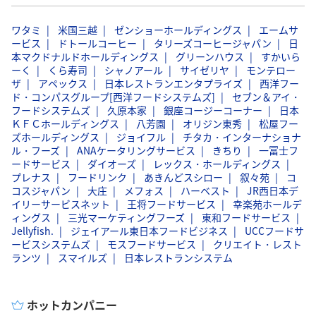
ワタミ
米国三越
ゼンショーホールディングス
エームサ
ービス
ドトールコーヒー
タリーズコーヒージャパン
日
本マクドナルドホールディングス
グリーンハウス
すかいら
ーく
くら寿司
シャノアール
サイゼリヤ
モンテロー
ザ
アペックス
日本レストランエンタプライズ
西洋フー
ド・コンパスグループ[西洋フードシステムズ]
セブン＆アイ・
フードシステムズ
久原本家
銀座コージーコーナー
日本
ＫＦＣホールディングス
八芳園
オリジン東秀
松屋フー
ズホールディングス
ジョイフル
チタカ・インターナショナ
ル・フーズ
ANAケータリングサービス
きちり
一冨士フ
ードサービス
ダイオーズ
レックス・ホールディングス
プレナス
フードリンク
あきんどスシロー
叙々苑
コ
コスジャパン
大庄
メフォス
ハーベスト
JR西日本デ
イリーサービスネット
王将フードサービス
幸楽苑ホールデ
ィングス
三光マーケティングフーズ
東和フードサービス
Jellyfish.
ジェイアール東日本フードビジネス
UCCフードサ
ービスシステムズ
モスフードサービス
クリエイト・レスト
ランツ
スマイルズ
日本レストランシステム
ホットカンパニー