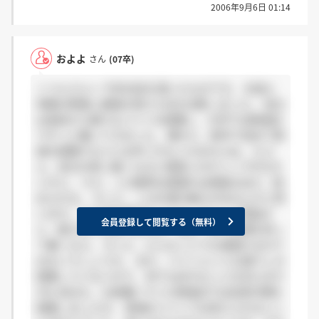
2006年9月6日 01:14
およよ
さん
(07卒)
＞つんさんへ 今年内定を頂いたものです。 社長と
常務の熱意に感銘を受け入社を決意しました。 自分
は高校から様々なバイトを経験し、大学では飲食店
でずっと働いてきました。 確かに、新卒で初めて飲
食を経験する人には辛いかもしれませんね。 たぶ
ん、自分の思い描くものと現実とのギャップが大き
いかと。 けど、この業界は頑張れば頑張るほど、認
められる。 そこに、この仕事の魅力があるんだと思
います。 ただ金を稼ぎたいとか、そういう理由だ
会員登録して閲覧する（無料）
と、続かないと思いますが。 何か、夢や目標を持っ
て働くなら。 きっと、どんなことでも頑張れるので
はないでしょうか。 まだ、バイトという立場でしか
経験していないので。 何でも好きなことを言えます
がw 自分も、以前働いていた飲食店では店長代理を
経験しましたが。 普通のバイトでは考えられないこ