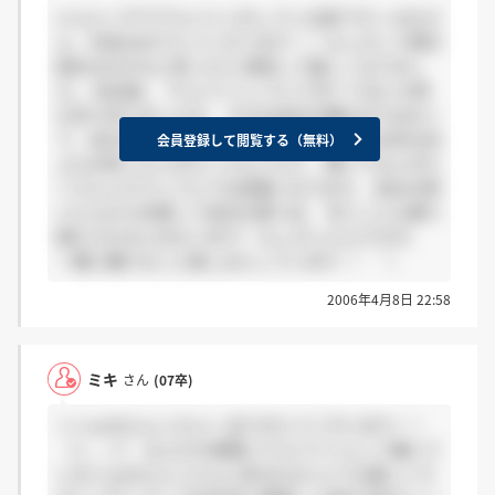
にんにくやでアルバイトをしている者です☆ みなさ
ん、内定おめでとうございます！！ もしかして掲示
板あるのかなと思ったら 発見して嬉しくなりまし
た。 私自身、 アルバイトしていて辛くて泣いた時
も多々ありましたが、 それは会社が嫌なのではなく
て、自分の無力さ故でした。 周りには、魅力的な向
会員登録して閲覧する（無料）
上心の持った人がたくさんいたり、 輝いてる人がた
くさんいたりしてとても刺激になります。 会社の想
いに心から共感して会社を選べば、 辛いことも乗り
越えられるとおもいます！ もしかしたらですが、
一緒に働けること楽しみにしています（＾＾）
2006年4月8日 22:58
ミキ
さん
(07卒)
＞☆ゅみたん☆さんへ ありがとうございます！！
（＞＿＜） なんだか実際にアルバイトとして働いて
いる☆ゅみたん☆さんに言われるととても嬉しいで