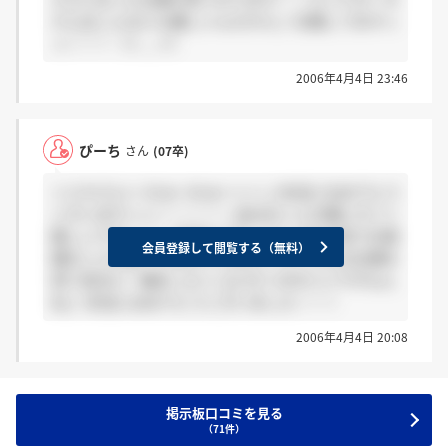
さんはこんなにも優しいんだから♪ 応援してますっ
っ！！！（＞＿＜）
2006年4月4日 23:46
ぴーち
さん
(07卒)
＞ミキさんへ わぁ～わぁ～～～♪本当におめでとう
ございますぅぅ！！！！！ 自分のことの様にすごく
嬉しいです！！！ 本当にパワーアップは元気でお客
会員登録して閲覧する（無料）
様のことを第一に考えています♪ たくさんの企業を
見て自分に一番あったトコに行くのがいいですもん
ね♪ 本当におめでとうございました！！！
2006年4月4日 20:08
掲示板口コミを見る
（71件）