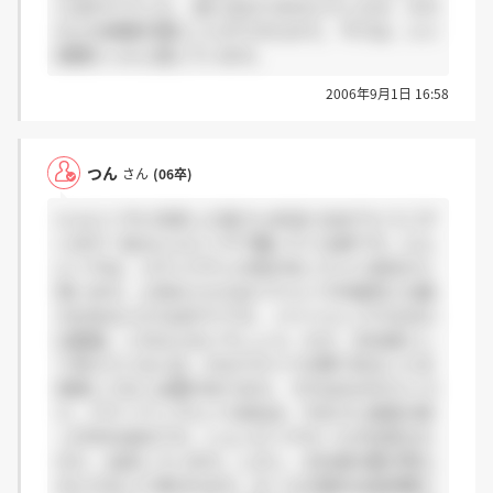
とばかりでした。 金にはなりませんでしたが、それ
以上の経験を積むことができたので。 今では、いい
経験だったと感じています。
2006年9月1日 16:58
つん
さん
(06卒)
にんにくやに内定した皆さん本当におめでとうござ
います！私もにんにくやで働いている者です。にん
にくやは、メチャクチャ元気があっていい会社だと
思います。上司の人たちはイケメンで中身的にも魅
力のある人たちばかりです。 バイトとしてやる分に
は最適、これ以上ないでしょう。ただ、正社員とし
て考えている人は、かなりキツイ仕事であることを
覚悟しておく必要があります。 それはなぜかという
と、パワーアップという会社は、今まさに成長の真
っ只中の会社です。ショッピングモールが出来るた
びに、出店しています。しかし、正社員の数が明ら
かに少ないと思われます。ホールの場合は技術職で