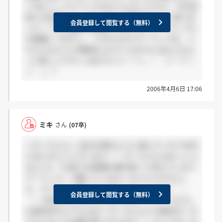
☆ 私ゎここでバイトするようになってから、今の店
長との出会いで、今までの人生観がガラリと変りま
会員登録して閲覧する（無料）
した！ そんな劇的な出会いがあったパワーアップに
大感謝してますし、これからのパワーアップを、ミ
キさんのように熱意あふれている方々に支えてもら
って欲しいです☆ おめでとう！！+。:.゜ヽ(*´∀`)
ノ゜.:。+゜
2006年4月6日 17:06
ミキ
さん
(07卒)
＞ぴーちさんへ 自分の事のように喜んでくれて本当
にありがとうございます！！ ぴーちさんのおっしゃ
るように「元気でお客様の事を第一に考えているパ
ワーアップ」で働いているぴーちさんですからこ
そ、そうやって喜んでくれるんでしょうね（＾－
会員登録して閲覧する（無料）
＾） 本当にありがとうございます☆☆ ぴーちさん
も就活中なんですよね？ ぴーちさんにも絶対ぴーち
さんに合った企業が見つかります！！ だってぴーち