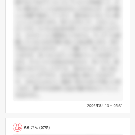
敗すると今までニコニコしていた人が豹変して、き
つい事を言うこともあるかもしれませんが、必ず優
しい言葉で励ましてくれて、涙が出そうなくらい嬉
しいこともあります。売り上げだって、どのショッ
ピングモールでも1位2位を争うぐらいの売り上げで
す。 ただホントに覚悟はいりますよ。キッチンも経
験している人の方が後々良いと私は思います。向き
不向きもありますが、ここで働いて一年ぐらいにな
りますが、多くの人が入って辞めていくのを見てい
ます。そういう人を見るのはかなり、辛いです。頑
張るつもりで入ってきても、見るからに、日に日に
テンションが下がり、ある日急に来なくなるので
す。 みなさんももう一度良く考えたほうが良いと思
います。華やかな世界には必ず裏があるということ
を忘れずに。
2006年8月13日 05:31
AK
さん
(07卒)