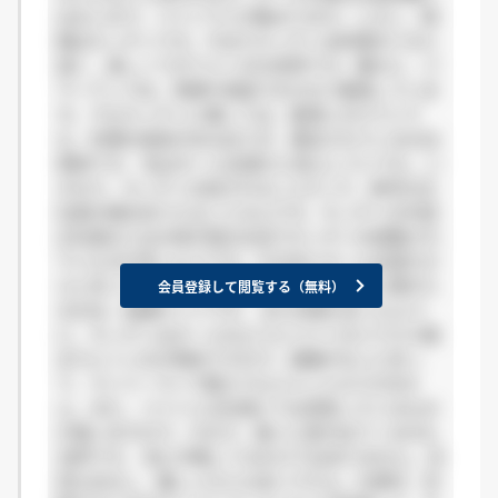
はないので、バイトで人が集まります。しかし、問
題はキッチンです。やはりキッチンは料理がいかに
速く、美しくできてナンボの世界です。確かに、パ
ワーアップは、笑顔や気配りをかなり重視していま
す。でもキッチンに関しては、愛想にかけていて
も、料理の技術があるほうが、重宝されているのは
事実です。 私はホール志望だと安心していても、い
きなり、キッチンの回されることだって、新卒の正
社員の場合ありえることなんです。キッチンの中途
正社員の人は大体が他のお店でキッチンを経験され
ていた方が多いようです。その中にホール志望だか
らと言ってキッチンを経験せずに入社した人間が入
会員登録して閲覧する（無料）
るのは、結構キツイです。 また先程も言ったよう
に、キッチンはホールのようにバイトの人でさえ集
まりにくいのが現状ですので、経験がないと言っ
て、マンツーマンで教えてもらうこともできませ
ん。また、バイトと正社員とでは背負っているもの
が違いますので、かなり、扱いに差が出てくるのも
当然です。 別に中傷してるわけではありません。活
気もあるし、優しいひとも多いですよ。仕事中、失