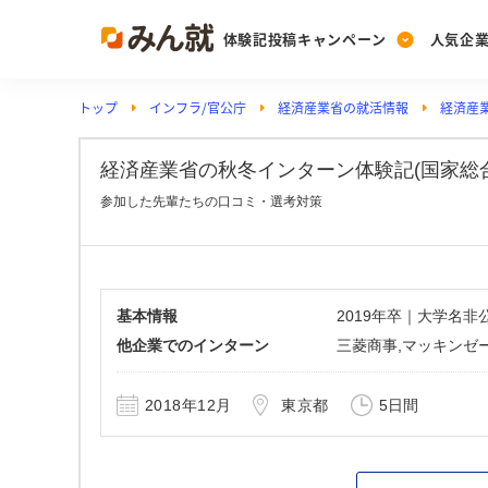
体験記投稿キャンペーン
人気企
トップ
インフラ/官公庁
経済産業省の就活情報
経済産
Post
Ranking
PickUp
投稿する
ランキングを見る
注目の企業特集
経済産業省の秋冬インターン体験記(国家総合職)
参加した先輩たちの口コミ・選考対策
Vote
投票する
動画で知ろう！業界・
基本情報
2019年卒｜大学名
他企業でのインターン
三菱商事,マッキンゼ
2018年12月
東京都
5日間