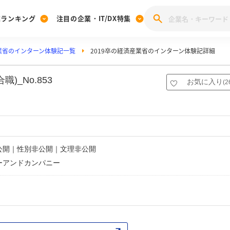
業ランキング
注目の企業・IT/DX特集
業省のインターン体験記一覧
2019卒の経済産業省のインターン体験記詳細
注目の企業特集
みんなのIT業界新卒就職人気企業ランキング
みんな
[27卒] 本選考体験記投稿キャンペーン
28卒 注目企業特集
27卒 注目企業特集
みんなのDX企業就職ブランド調査
_No.853
お気に入り
(
2
注目のIT・DX企業特集
28卒 IT・DX企業特集
27卒 IT・DX企業特集
28卒
みんなのIT業界新卒就職人気企業ランキング
みんな
企業研究
非公開｜性別非公開｜文理非公開
ーアンドカンパニー