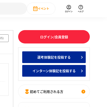
イベント
ログイン
ヘルプ
Event
の新卒就職人気企業ランキング
みんなのインターン人気企業ランキン
直近のイベント一覧
ログイン/会員登録
65
)
もっと見る
 IT・DX現場社員インタビュー
選考体験記を投稿する
の新卒就職人気企業ランキング
みんなのインターン人気企業ランキン
インターン体験記を投稿する
初めてご利用される方