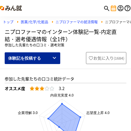
トップ
医薬/化学/化粧品
ニプロファーマの就活情報
ニプロファーマ
ニプロファーマのインターン体験記一覧-内定直
結・選考優遇情報（全1件）
参加した先輩たちの口コミ・選考対策
お気に入り
(
1684
)
体験記を投稿する
参加した先輩たちの口コミ統計データ
オススメ度
3.2