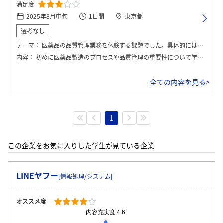
満足度
2025年8月中旬
1日間
東京都
選考なし
テーマ：
医薬品の品質管理業務を体験する課題でした。具体的には、製造された医薬品の品質検査を行い、不良品が発生した場合の原因究明と対策を考えるワークに取り組みました。
内容：
初めに医薬品製造のプロセスや品質管理の重要性について学び、その後、模擬的な品質検査を行いました。データ分析や考察を通じて、不良品が発生する可能性のある工程を特定し、改善策をチームで検討しました。
全ての内容を見る>
1
この企業をお気に入りした学生が見ている企業
LINEヤフー
[情報処理/システム]
オススメ度