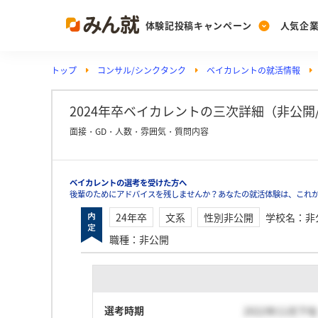
体験記投稿キャンペーン
人気企
トップ
コンサル/シンクタンク
ベイカレントの就活情報
Post
Ranking
PickUp
投稿する
ランキングを見る
注目の企業特集
2024年卒ベイカレントの三次詳細（非公開/性
面接・GD・人数・雰囲気・質問内容
Vote
ベイカレントの選考を受けた方へ
投票する
後輩のためにアドバイスを残しませんか？あなたの就活体験は、これ
動画で知ろう！業界・
24年卒
文系
性別非公開
学校名
：
非
職種
：
非公開
選考時期
2022年11月下旬