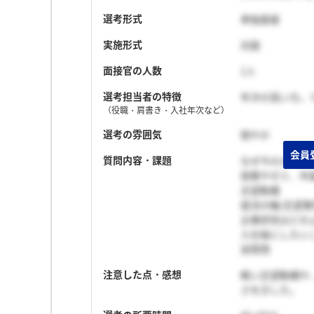
選考形式
単独面接
実施形式
対面
面接官の人数
1人
選考担当者の特徴
年次の高い方。
（役職・肩書き・入社年次など）
選考の雰囲気
穏やか
質問内容・課題
なぜ今の大学、
授業やゼミ、卒
志望動機
就活の軸/志望
企業研究はどの
入社後にしたい
逆質問
注意した点・感想
軽い志望動機や
さを示した。