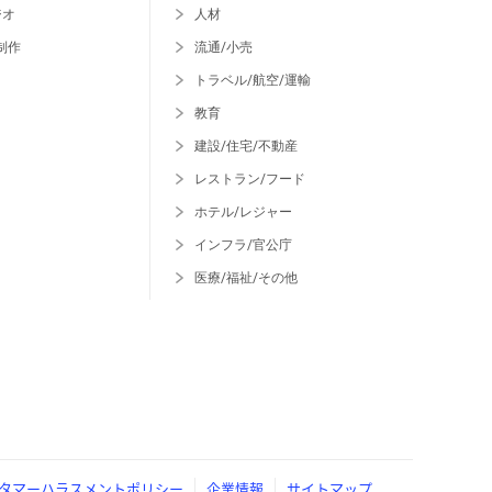
ジオ
人材
制作
流通/小売
トラベル/航空/運輸
教育
建設/住宅/不動産
レストラン/フード
ホテル/レジャー
インフラ/官公庁
医療/福祉/その他
タマーハラスメントポリシー
企業情報
サイトマップ