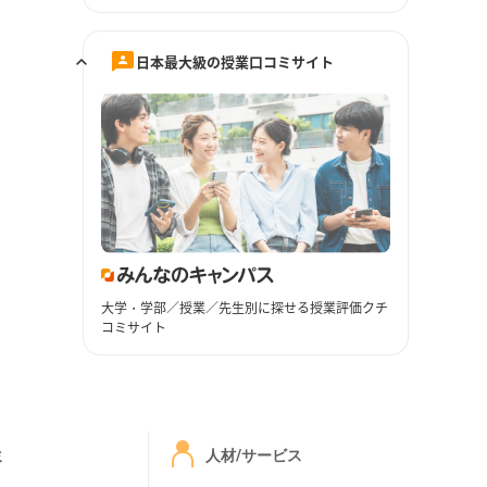
日本最大級の授業口コミサイト
大学・学部／授業／先生別に探せる授業評価クチ
コミサイト
ミ
人材/サービス