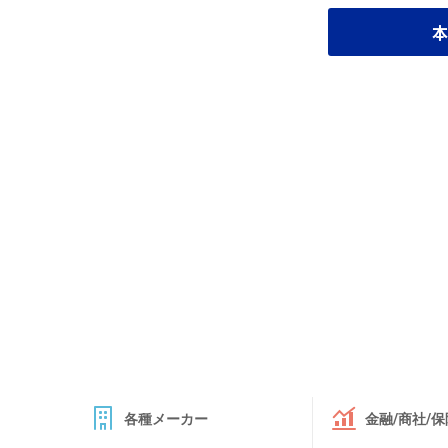
本
各種メーカー
金融/商社/保