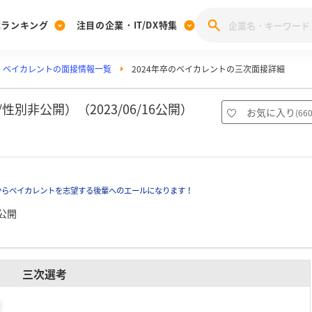
業ランキング
注目の企業・IT/DX特集
ベイカレントの面接情報一覧
2024年卒のベイカレントの三次面接詳細
注目の企業特集
みんなのIT業界新卒就職人気企業ランキング
みんな
[27卒] 本選考体験記投稿キャンペーン
28卒 注目企業特集
27卒 注目企業特集
みんなのDX企業就職ブランド調査
別非公開）（2023/06/16公開）
お気に入り
(
66
注目のIT・DX企業特集
28卒 IT・DX企業特集
27卒 IT・DX企業特集
28卒
みんなのIT業界新卒就職人気企業ランキング
みんな
からベイカレントを志望する後輩へのエールになります！
企業研究
公開
三次選考