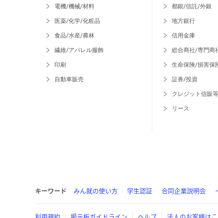
電機/機械/材料
都銀/信託/外銀
医薬/化学/化粧品
地方銀行
食品/水産/農林
信用金庫
繊維/アパレル服飾
総合商社/専門商
印刷
生命保険/損害保
自動車販売
証券/投資
クレジット信販
リース
キーワード
みん就の使い方
学生認証
合同企業説明会
利用規約
掲示板ガイドライン
ヘルプ
法人のお客様はこ