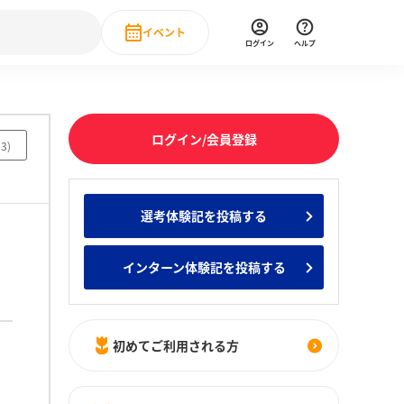
イベント
ログイン
ヘルプ
Event
の新卒就職人気企業ランキング
みんなのインターン人気企業ランキン
直近のイベント一覧
ログイン/会員登録
03
)
もっと見る
 IT・DX現場社員インタビュー
選考体験記を投稿する
の新卒就職人気企業ランキング
みんなのインターン人気企業ランキン
インターン体験記を投稿する
初めてご利用される方