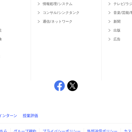
情報処理/システム
テレビ/ラ
コンサル/シンクタンク
音楽/芸能/
通信/ネットワーク
新聞
社
出版
険
広告
等
インターン
授業評価
ちら
グループ規約
プライバシーポリシー
外部送信ポリシー
カス