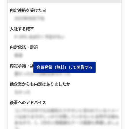
内定連絡を受けた日
2023年08月下旬
入社する確率
0~20% ほぼ行く予定がない
内定承諾・辞退
辞退
内定承諾・辞退理由
会員登録（無料）して閲覧する
夏だったので決断出来なかった
他企業からも内定はありましたか
なかった
後輩へのアドバイス
コンサルの中でも比較的入りやすいと言われているイメー
ジはありますがしっかり対策していかないと全然不合格も
あるので、1，2次の人物面接もケース面接も準備しましょ
う。