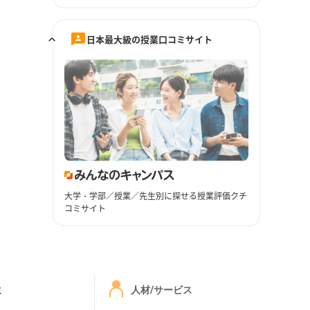
日本最大級の授業口コミサイト
大学・学部／授業／先生別に探せる授業評価クチ
コミサイト
ミ
人材/サービス