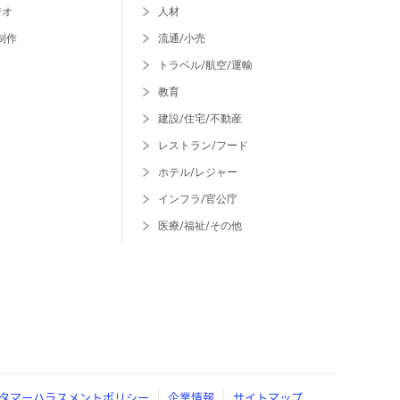
ジオ
人材
制作
流通/小売
トラベル/航空/運輸
教育
建設/住宅/不動産
レストラン/フード
ホテル/レジャー
インフラ/官公庁
医療/福祉/その他
タマーハラスメントポリシー
企業情報
サイトマップ