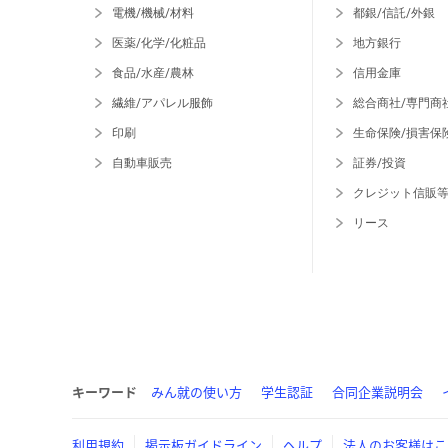
電機/機械/材料
都銀/信託/外銀
医薬/化学/化粧品
地方銀行
食品/水産/農林
信用金庫
繊維/アパレル服飾
総合商社/専門商
印刷
生命保険/損害保
自動車販売
証券/投資
クレジット信販
リース
キーワード
みん就の使い方
学生認証
合同企業説明会
利用規約
掲示板ガイドライン
ヘルプ
法人のお客様はこ