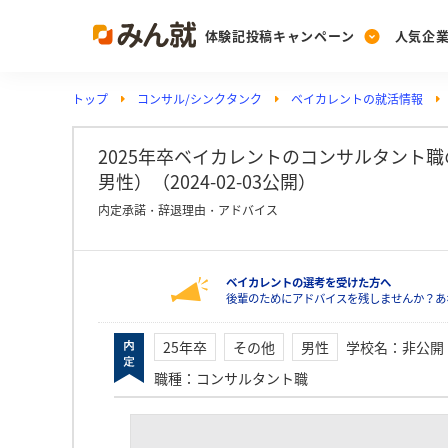
体験記投稿キャンペーン
人気企
トップ
コンサル/シンクタンク
ベイカレントの就活情報
Post
Ranking
PickUp
投稿する
ランキングを見る
注目の企業特集
2025年卒ベイカレントのコンサルタント
男性）（2024-02-03公開）
内定承諾・辞退理由・アドバイス
Vote
投票する
ベイカレントの選考を受けた方へ
動画で知ろう！業界・
後輩のためにアドバイスを残しませんか？あ
25年卒
その他
男性
学校名
：
非公開
職種
：
コンサルタント職