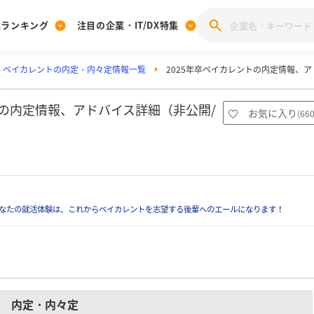
業ランキング
注目の企業・IT/DX特集
ベイカレントの内定・内々定情報一覧
2025年卒ベイカレントの内定情報、
注目の企業特集
みんなのIT業界新卒就職人気企業ランキング
みんな
[27卒] 本選考体験記投稿キャンペーン
28卒 注目企業特集
27卒 注目企業特集
みんなのDX企業就職ブランド調査
職の内定情報、アドバイス詳細（非公開/
お気に入り
(
66
注目のIT・DX企業特集
28卒 IT・DX企業特集
27卒 IT・DX企業特集
28卒
みんなのIT業界新卒就職人気企業ランキング
みんな
企業研究
なたの就活体験は、これからベイカレントを志望する後輩へのエールになります！
内定・内々定