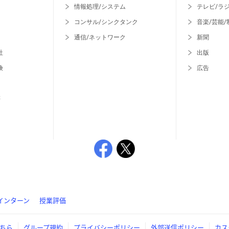
情報処理/システム
テレビ/ラ
コンサル/シンクタンク
音楽/芸能/
通信/ネットワーク
新聞
社
出版
険
広告
等
インターン
授業評価
ちら
グループ規約
プライバシーポリシー
外部送信ポリシー
カス