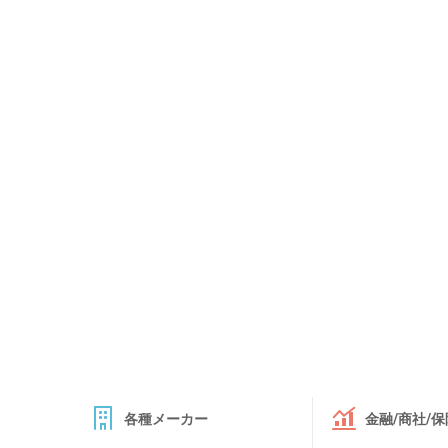
各種メーカー
金融/商社/保