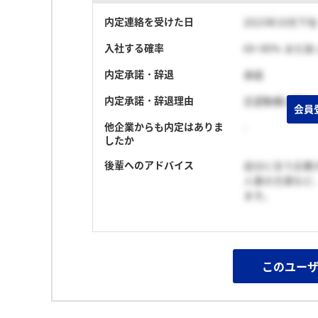
内定連絡を受けた日
2023年10月下旬
入社する確率
60~80% まだ
内定承諾・辞退
承諾
内定承諾・辞退理由
志望動機と同じ
会員
他企業からも内定はありま
-
したか
後輩へのアドバイス
自分に合う企業
人事の方達など
ます。
このユー