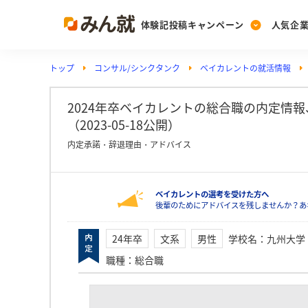
体験記投稿キャンペーン
人気企
トップ
コンサル/シンクタンク
ベイカレントの就活情報
Post
Ranking
PickUp
投稿する
ランキングを見る
注目の企業特集
2024年卒ベイカレントの総合職の内定情
（2023-05-18公開）
内定承諾・辞退理由・アドバイス
Vote
投票する
ベイカレントの選考を受けた方へ
動画で知ろう！業界・
後輩のためにアドバイスを残しませんか？あ
24年卒
文系
男性
学校名
：
九州大学
職種
：
総合職