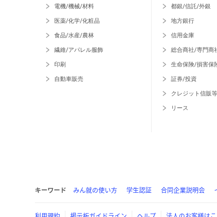
電機/機械/材料
都銀/信託/外銀
医薬/化学/化粧品
地方銀行
食品/水産/農林
信用金庫
繊維/アパレル服飾
総合商社/専門商
印刷
生命保険/損害保
自動車販売
証券/投資
クレジット信販
リース
キーワード
みん就の使い方
学生認証
合同企業説明会
利用規約
掲示板ガイドライン
ヘルプ
法人のお客様はこ