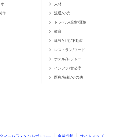
ジオ
人材
制作
流通/小売
トラベル/航空/運輸
教育
建設/住宅/不動産
レストラン/フード
ホテル/レジャー
インフラ/官公庁
医療/福祉/その他
タマーハラスメントポリシー
企業情報
サイトマップ