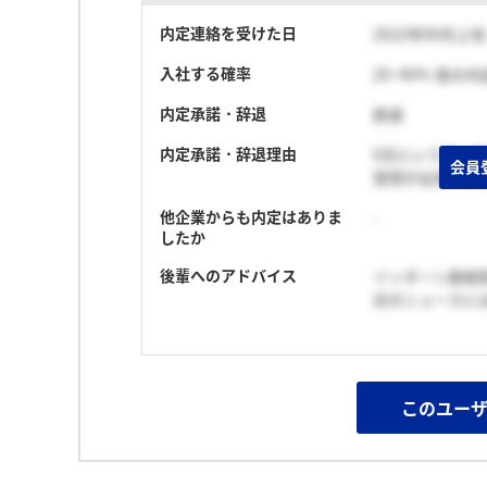
内定連絡を受けた日
2022年09月上旬
入社する確率
20~40% 他の
内定承諾・辞退
辞退
内定承諾・辞退理由
9月という早い
会員
覚悟が出来てい
他企業からも内定はありま
-
したか
後輩へのアドバイス
インターン直結
近のニュースに
このユー