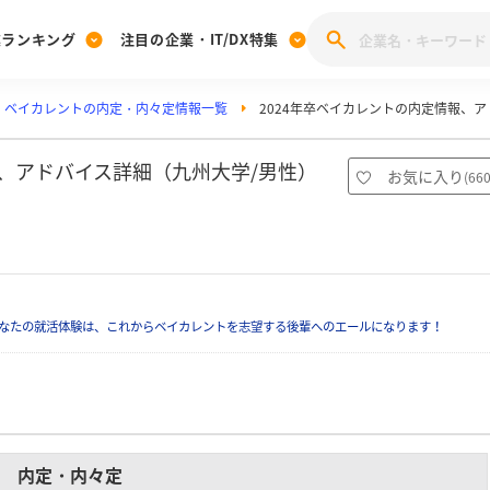
業ランキング
注目の企業・IT/DX特集
ベイカレントの内定・内々定情報一覧
2024年卒ベイカレントの内定情報、
注目の企業特集
みんなのIT業界新卒就職人気企業ランキング
みんな
[27卒] 本選考体験記投稿キャンペーン
28卒 注目企業特集
27卒 注目企業特集
みんなのDX企業就職ブランド調査
報、アドバイス詳細（九州大学/男性）
お気に入り
(
66
注目のIT・DX企業特集
28卒 IT・DX企業特集
27卒 IT・DX企業特集
28卒
みんなのIT業界新卒就職人気企業ランキング
みんな
企業研究
なたの就活体験は、これからベイカレントを志望する後輩へのエールになります！
内定・内々定