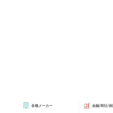
各種メーカー
金融/商社/保