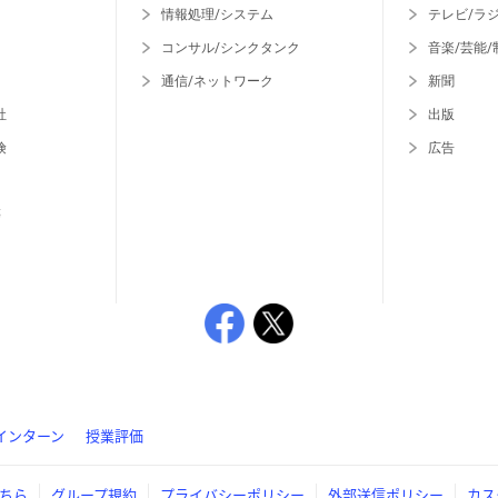
情報処理/システム
テレビ/ラ
コンサル/シンクタンク
音楽/芸能/
通信/ネットワーク
新聞
社
出版
険
広告
等
インターン
授業評価
ちら
グループ規約
プライバシーポリシー
外部送信ポリシー
カス