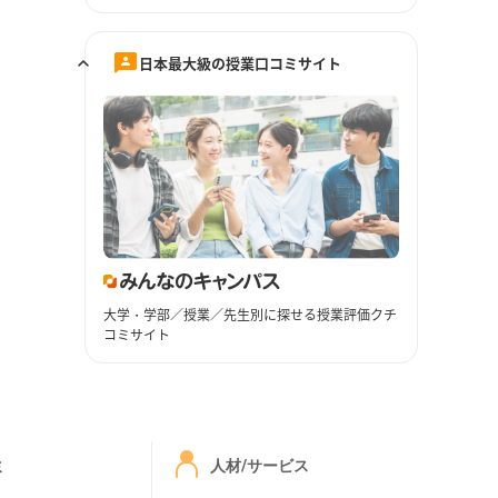
日本最大級の授業口コミサイト
大学・学部／授業／先生別に探せる授業評価クチ
コミサイト
ミ
人材/サービス