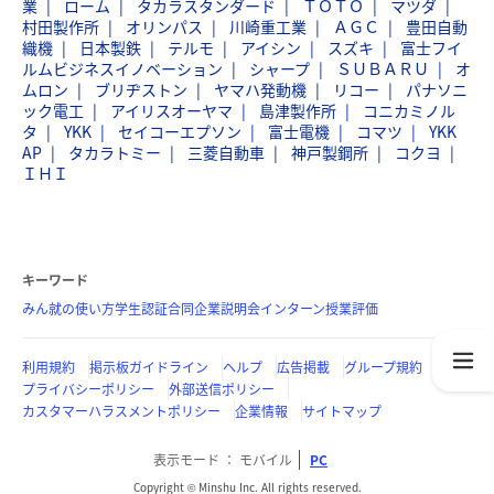
業
ローム
タカラスタンダード
ＴＯＴＯ
マツダ
村田製作所
オリンパス
川崎重工業
ＡＧＣ
豊田自動
織機
日本製鉄
テルモ
アイシン
スズキ
富士フイ
ルムビジネスイノベーション
シャープ
ＳＵＢＡＲＵ
オ
ムロン
ブリヂストン
ヤマハ発動機
リコー
パナソニ
ック電工
アイリスオーヤマ
島津製作所
コニカミノル
タ
YKK
セイコーエプソン
富士電機
コマツ
YKK
AP
タカラトミー
三菱自動車
神戸製鋼所
コクヨ
ＩＨＩ
キーワード
みん就の使い方
学生認証
合同企業説明会
インターン
授業評価
利用規約
掲示板ガイドライン
ヘルプ
広告掲載
グループ規約
プライバシーポリシー
外部送信ポリシー
カスタマーハラスメントポリシー
企業情報
サイトマップ
表示モード
モバイル
PC
Copyright © Minshu Inc. All rights reserved.