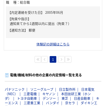
職種
：
総合職
【内定連絡を受けた日】
2005年06月
【拘束や指示】
通知来てから1週間以内に提出（拘束？）
【通知方法】
郵便
体験記の詳細はこちら
1
電機/機械/材料の他の企業の内定情報一覧を見る
パナソニック
ソニーグループ
日立製作所
日本電気
（NEC）
三菱電機
キヤノン
本田技研工業（ホン
ダ）
トヨタ自動車
デンソー
東芝
日産自動車
キ
ーエンス
三菱重工業
バンダイ
京セラ
ダイキン工