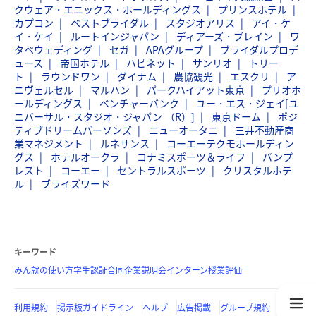
クウェア・エニックス・ホールディングス
プリンスホテル
カプコン
ベストブライダル
スタジオアリス
アイ・ケ
イ・ケイ
ルートインジャパン
ディアーズ・ブレイン
ワ
タベウェディング
セガ
APAグループ
ブライダルプロデ
ュース
帝国ホテル
ハピネット
サンリオ
トリー
ト
ラウンドワン
ダイナム
農協観光
エスクリ
ア
ニヴェルセル
マルハン
パークハイアット東京
プリオホ
ールディングス
ベンチャーバンク
ユー・エス・ジェイ[ユ
ニバーサル・スタジオ・ジャパン （R）]
東京ドーム
ポジ
ティブドリームパーソンズ
ニューオータニ
三井不動産商
業マネジメント
ルネサンス
コーエーテクモホールディン
グス
ホテルオークラ
コナミスポーツ＆ライフ
バンプ
レスト
コーエー
セントラルスポーツ
クリスタルホテ
ル
ブライズワード
キーワード
みん就の使い方
学生認証
合同企業説明会
インターン
授業評価
利用規約
掲示板ガイドライン
ヘルプ
広告掲載
グループ規約