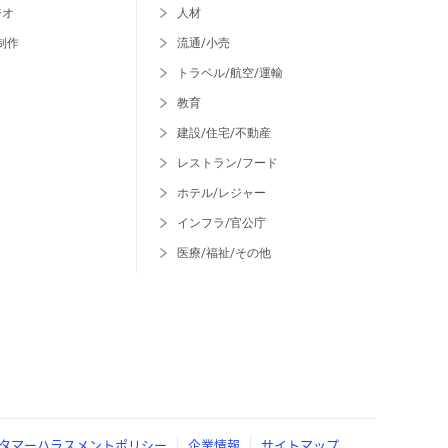
ジオ
人材
制作
流通/小売
トラベル/航空/運輸
教育
建設/住宅/不動産
レストラン/フード
ホテル/レジャー
インフラ/官公庁
医療/福祉/その他
タマーハラスメントポリシー
企業情報
サイトマップ