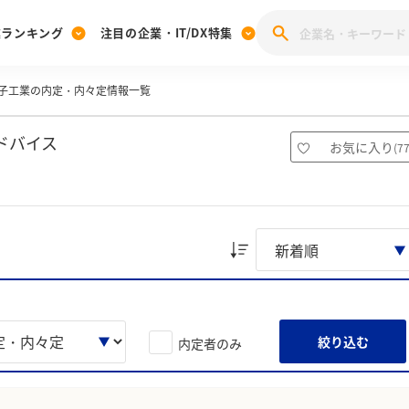
業ランキング
注目の企業・IT/DX特集
子工業の内定・内々定情報一覧
注目の企業特集
みんなのIT業界新卒就職人気企業ランキング
みんな
[27卒] 本選考体験記投稿キャンペーン
28卒 注目企業特集
27卒 注目企業特集
みんなのDX企業就職ブランド調査
ドバイス
お気に入り
(
7
注目のIT・DX企業特集
28卒 IT・DX企業特集
27卒 IT・DX企業特集
28卒
みんなのIT業界新卒就職人気企業ランキング
みんな
企業研究
絞り込む
内定者のみ