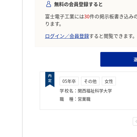
無料の会員登録すると
富士電子工業には
30
件の掲示板書き込み
ります。
ログイン／会員登録
すると閲覧できます
05年卒
その他
女性
学校名
：
関西福祉科学大学
職種
：
営業職