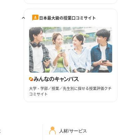
日本最大級の授業口コミサイト
大学・学部／授業／先生別に探せる授業評価クチ
コミサイト
ミ
人材/サービス