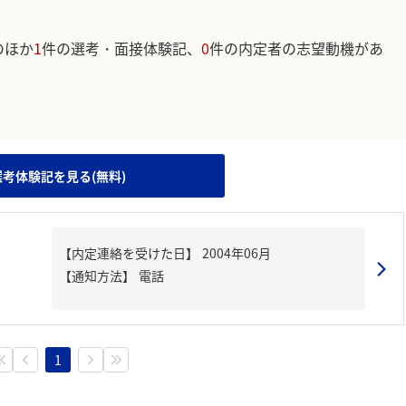
のほか
1
件の選考・面接体験記、
0
件の内定者の志望動機があ
。
選考体験記を見る(無料)
【内定連絡を受けた日】
2004年06月
【通知方法】
電話
1