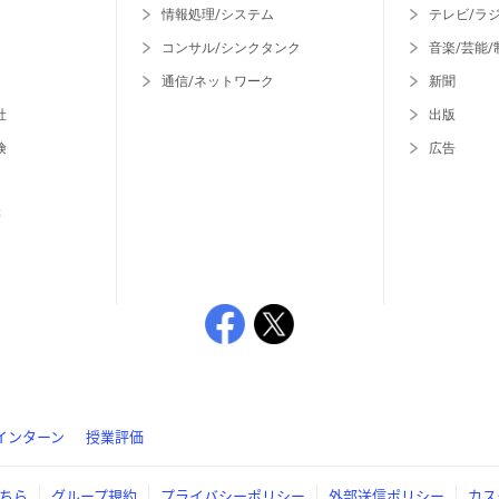
情報処理/システム
テレビ/ラ
コンサル/シンクタンク
音楽/芸能/
通信/ネットワーク
新聞
社
出版
険
広告
等
インターン
授業評価
ちら
グループ規約
プライバシーポリシー
外部送信ポリシー
カス