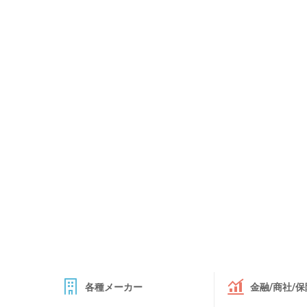
各種メーカー
金融/商社/保