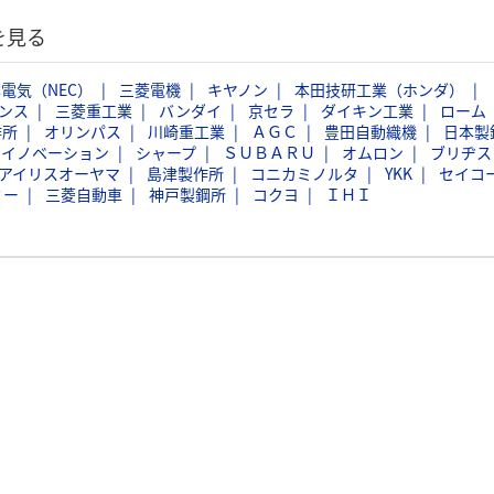
を見る
電気（NEC）
三菱電機
キヤノン
本田技研工業（ホンダ）
ンス
三菱重工業
バンダイ
京セラ
ダイキン工業
ローム
作所
オリンパス
川崎重工業
ＡＧＣ
豊田自動織機
日本製
スイノベーション
シャープ
ＳＵＢＡＲＵ
オムロン
ブリヂス
アイリスオーヤマ
島津製作所
コニカミノルタ
YKK
セイコ
ミー
三菱自動車
神戸製鋼所
コクヨ
ＩＨＩ