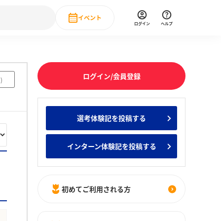
イベント
ログイン
ヘルプ
Event
の新卒就職人気企業ランキング
みんなのインターン人気企業ランキン
直近のイベント一覧
ログイン/会員登録
7
)
もっと見る
 IT・DX現場社員インタビュー
選考体験記を投稿する
の新卒就職人気企業ランキング
みんなのインターン人気企業ランキン
インターン体験記を投稿する
初めてご利用される方