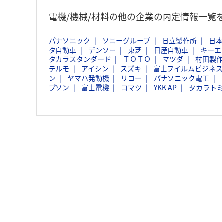
電機/機械/材料の他の企業の内定情報一覧
パナソニック
ソニーグループ
日立製作所
日本
タ自動車
デンソー
東芝
日産自動車
キーエ
タカラスタンダード
ＴＯＴＯ
マツダ
村田製
テルモ
アイシン
スズキ
富士フイルムビジネ
ン
ヤマハ発動機
リコー
パナソニック電工
プソン
富士電機
コマツ
YKK AP
タカラト