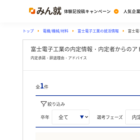
体験記投稿キャンペーン
人気企
トップ
電機/機械/材料
富士電子工業の就活情報
富士電
Post
Ranking
PickUp
投稿する
ランキングを見る
注目の企業特集
富士電子工業の内定情報・内定者からのア
内定承諾・辞退理由・アドバイス
Vote
投票する
1
全
件
動画で知ろう！業界・
絞り込み
卒年
選考フェーズ