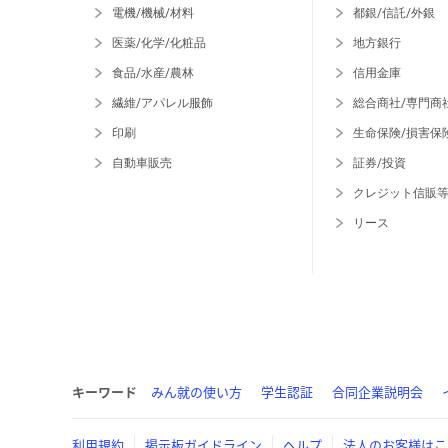
電機/機械/材料
都銀/信託/外銀
医薬/化学/化粧品
地方銀行
食品/水産/農林
信用金庫
繊維/アパレル服飾
総合商社/専門商
印刷
生命保険/損害保
自動車販売
証券/投資
クレジット信販
リース
キーワード
みん就の使い方
学生認証
合同企業説明会
利用規約
掲示板ガイドライン
ヘルプ
法人のお客様はこ