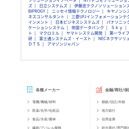
ソリューションイノベータ
NTTドコモソリューショ
ズ
日立システムズ
伊藤忠テクノソリューションズ
BIPROGY
ニッセイ情報テクノロジー
キヤノンシ
ネスコンサルタント
三菱UFJインフォメーションテ
インメント
日本ビジネスシステムズ
パナソニッ
ケーションシステム
帝国データバンク
Ｓｋｙ
ト
マクロミル
ヤマトシステム開発
第一ライ
研
富士通システムズ・イースト
NECネクサソリ
ＤＴＳ
アマゾンジャパン
各種メーカー
金融/商社/保
電機/機械/材料
都銀/信託/外銀
医薬/化学/化粧品
地方銀行
食品/水産/農林
信用金庫
繊維/アパレル服飾
総合商社/専門商