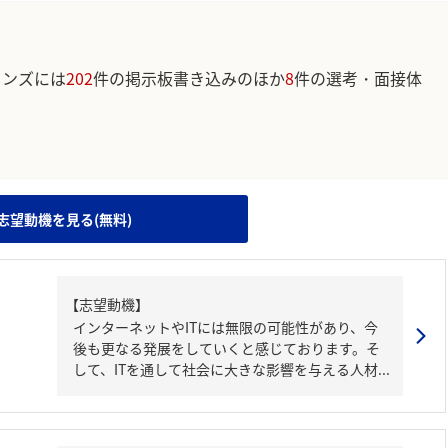
ョンズには
202
件の掲示板書き込みのほか
8
件の選考・面接体
。
。
志望動機を見る(無料)
【志望動機】
インターネットやITには無限の可能性があり、今
後も更なる発展をしていくと感じております。そ
して、ITを通して社会に大きな影響を与える人材...