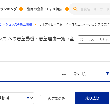
業ランキング
注目の企業・IT/DX特集
ケーションズの就活情報
日本アイビーエム・イーコミュニケーションズの志望
注目の企業特集
みんなのIT業界新卒就職人気企業ランキング
みんな
[27卒] 本選考体験記投稿キャンペーン
28卒 注目企業特集
27卒 注目企業特集
みんなのDX企業就職ブランド調査
ンズ への志望動機・志望理由一覧（全
お気に入り
(
8
注目のIT・DX企業特集
28卒 IT・DX企業特集
27卒 IT・DX企業特集
28卒
みんなのIT業界新卒就職人気企業ランキング
みんな
企業研究
絞り込む
内定者のみ