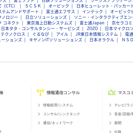
ンズ
富士ソフト
日鉄ソリューションズ
ワークスアプリケーシ
（CTC）
ＳＣＳＫ
オービック
日本ヒューレット・パッカー
ステムアンドサポート
富士通エフサス
インテック
オービック
クノロジー
日立ソリューションズ
ソニー・インタラクティブエン
ク コネクト
東京海上日動システムズ
富士通Japan
京セラコミ
日本タタ・コンサルタンシー・サービシズ
ZOZO
日本マイクロ
フテクノクロス
ぐるなび
アイル
JR東日本情報システム
電
ューションズ
キヤノンITソリューションズ
日本オラクル
ＮＳ
険
情報通信コンサル
マスコ
情報処理/システム
テレビ/ラ
コンサル/シンクタンク
音楽/芸能/
通信/ネットワーク
新聞
社
出版