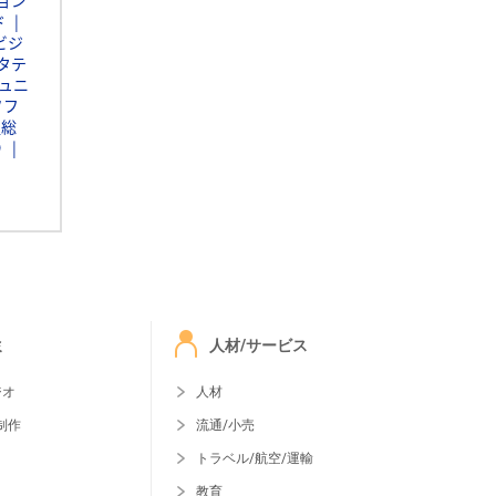
ョン
ド
ビジ
タテ
ュニ
ソフ
通総
Ｄ
ミ
人材/サービス
ジオ
人材
制作
流通/小売
トラベル/航空/運輸
教育