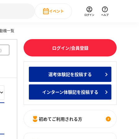
イベント
ログイン
ヘルプ
動機一覧
Event
の新卒就職人気企業ランキング
みんなのインターン人気企業ランキン
直近のイベント一覧
ログイン/会員登録
6
)
もっと見る
 IT・DX現場社員インタビュー
選考体験記を投稿する
の新卒就職人気企業ランキング
みんなのインターン人気企業ランキン
インターン体験記を投稿する
初めてご利用される方