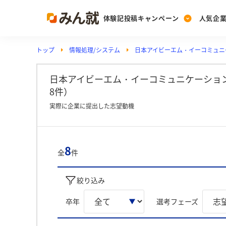
体験記投稿キャンペーン
人気企
トップ
情報処理/システム
日本アイビーエム・イーコミュニ
Post
Ranking
PickUp
投稿する
ランキングを見る
注目の企業特集
日本アイビーエム・イーコミュニケーショ
8件）
実際に企業に提出した志望動機
Vote
投票する
動画で知ろう！業界・
8
全
件
絞り込み
卒年
選考フェーズ