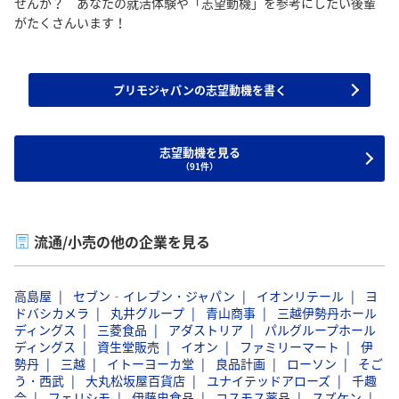
せんか？ あなたの就活体験や「志望動機」を参考にしたい後輩
がたくさんいます！
プリモジャパンの志望動機を書く
志望動機を見る
（91件）
流通/小売の他の企業を見る
高島屋
セブン‐イレブン・ジャパン
イオンリテール
ヨ
ドバシカメラ
丸井グループ
青山商事
三越伊勢丹ホール
ディングス
三菱食品
アダストリア
パルグループホール
ディングス
資生堂販売
イオン
ファミリーマート
伊
勢丹
三越
イトーヨーカ堂
良品計画
ローソン
そご
う・西武
大丸松坂屋百貨店
ユナイテッドアローズ
千趣
会
フェリシモ
伊藤忠食品
コスモス薬品
スズケン