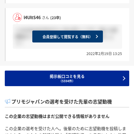
l4UltS46
さん
(23卒)
＞LKoVby0Q35824さん 私も同じくです！他にも延
期組がいて安心しました！お互いがんばりましょ
会員登録して閲覧する（無料）
う！
2022年2月19日 13:25
掲示板口コミを見る
（5594件）
プリモジャパンの選考を受けた先輩の志望動機
この企業の志望動機はまだ公開できる情報がありません
この企業の選考を受けた人へ。後輩のために志望動機を投稿しま