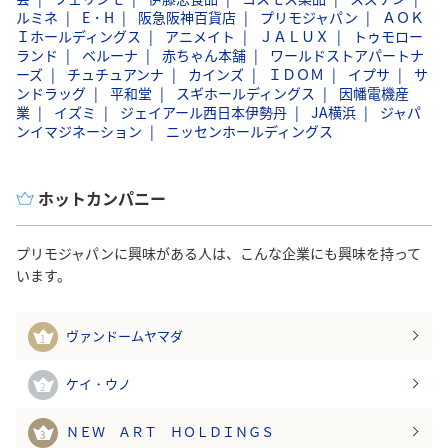
ルミネ
E・H
阪急阪神百貨店
プリモジャパン
ＡＯＫ
Ｉホールディングス
アニメイト
ＪＡＬＵＸ
トゥモロー
ランド
ベルーナ
赤ちゃん本舗
ワールドストアパートナ
ーズ
チュチュアンナ
カインズ
ＩＤＯＭ
イプサ
サ
ンドラッグ
平和堂
スギホールディングス
因幡電機産
業
イズミ
ジェイアール西日本伊勢丹
JA横浜
ジャパ
ンイマジネーション
ニッセンホールディングス
ホットカンパニー
プリモジャパンに興味がある人は、こんな企業にも興味を持って
います。
ヴァンドームヤマダ
1
ケイ・ウノ
2
ＮＥＷ ＡＲＴ ＨＯＬＤＩＮＧＳ
3