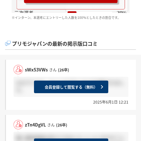
※インターン、本選考にエントリーした人数を100％としたときの割合です。
プリモジャパンの最新の掲示版口コミ
sWx53VWs
さん
(26卒)
なぜプリモか、キャリアプランなどを深堀されまし
会員登録して閲覧する（無料）
た。
2025年6月1日 12:21
zTn4DgVL
さん
(26卒)
既に最終面接を終えた方はいらっしゃいますか？い