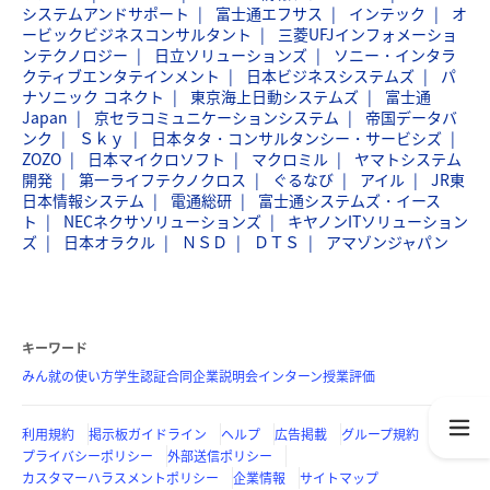
システムアンドサポート
富士通エフサス
インテック
オ
ービックビジネスコンサルタント
三菱UFJインフォメーショ
ンテクノロジー
日立ソリューションズ
ソニー・インタラ
クティブエンタテインメント
日本ビジネスシステムズ
パ
ナソニック コネクト
東京海上日動システムズ
富士通
Japan
京セラコミュニケーションシステム
帝国データバ
ンク
Ｓｋｙ
日本タタ・コンサルタンシー・サービシズ
ZOZO
日本マイクロソフト
マクロミル
ヤマトシステム
開発
第一ライフテクノクロス
ぐるなび
アイル
JR東
日本情報システム
電通総研
富士通システムズ・イース
ト
NECネクサソリューションズ
キヤノンITソリューション
ズ
日本オラクル
ＮＳＤ
ＤＴＳ
アマゾンジャパン
キーワード
みん就の使い方
学生認証
合同企業説明会
インターン
授業評価
利用規約
掲示板ガイドライン
ヘルプ
広告掲載
グループ規約
プライバシーポリシー
外部送信ポリシー
カスタマーハラスメントポリシー
企業情報
サイトマップ