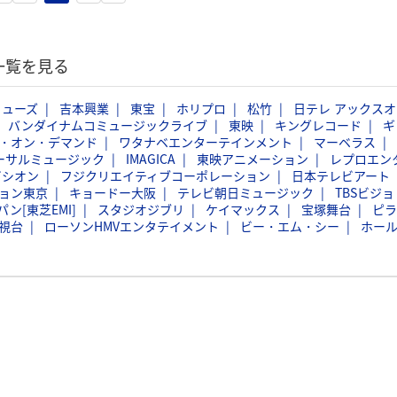
一覧を見る
ミューズ
吉本興業
東宝
ホリプロ
松竹
日テレ アックスオ
バンダイナムコミュージックライブ
東映
キングレコード
ギ
・オン・デマンド
ワタナベエンターテインメント
マーベラス
ーサルミュージック
IMAGICA
東映アニメーション
レプロエン
ビシオン
フジクリエイティブコーポレーション
日本テレビアート
ョン東京
キョードー大阪
テレビ朝日ミュージック
TBSビジョ
ン[東芝EMI]
スタジオジブリ
ケイマックス
宝塚舞台
ピラ
視台
ローソンHMVエンタテイメント
ビー・エム・シー
ホー