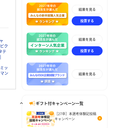
結果を見る
投票する
結果を見る
ャ
ビク
投票する
タテ
ミッ
ルマン
結果を見る
ギフト付キャンペーン一覧
［27卒］本選考体験記投稿
キャンペーン