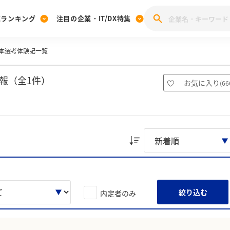
業ランキング
注目の企業・IT/DX特集
本選考体験記一覧
注目の企業特集
みんなのIT業界新卒就職人気企業ランキング
みんな
[27卒] 本選考体験記投稿キャンペーン
28卒 注目企業特集
27卒 注目企業特集
みんなのDX企業就職ブランド調査
報（全1件）
お気に入り
(
66
注目のIT・DX企業特集
28卒 IT・DX企業特集
27卒 IT・DX企業特集
28卒
みんなのIT業界新卒就職人気企業ランキング
みんな
企業研究
絞り込む
内定者のみ