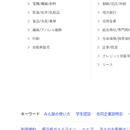
電機/機械/材料
都銀/信託/外銀
医薬/化学/化粧品
地方銀行
食品/水産/農林
信用金庫
繊維/アパレル服飾
総合商社/専門商
印刷
生命保険/損害保
自動車販売
証券/投資
クレジット信販
リース
キーワード
みん就の使い方
学生認証
合同企業説明会
利用規約
掲示板ガイドライン
ヘルプ
法人のお客様はこ