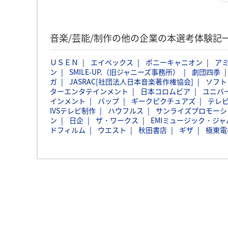
音楽/芸能/制作の他の企業の本選考体験記
ＵＳＥＮ
エイベックス
ポニーキャニオン
ア
ン
SMILE-UP.（旧ジャニーズ事務所）
劇団四季
ガ
JASRAC[社団法人日本音楽著作権協会]
ソフト
ターエンタテインメント
日本コロムビア
ユニバ
インメント
バップ
ギークピクチュアズ
テレ
IVSテレビ制作
ハウフルス
サンライズプロモーシ
ン
日企
ザ・ワークス
EMIミュージック・ジャパ
ドフィルム
ウエスト
秋田書店
ギザ
極東電