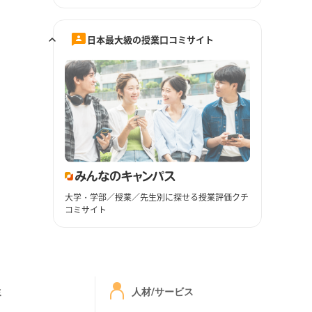
日本最大級の授業口コミサイト
大学・学部／授業／先生別に探せる授業評価クチ
コミサイト
ミ
人材/サービス