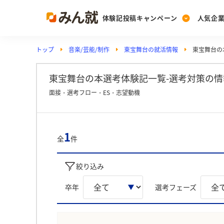
体験記投稿キャンペーン
人気企
トップ
音楽/芸能/制作
東宝舞台の就活情報
東宝舞台の
Post
Ranking
PickUp
投稿する
ランキングを見る
注目の企業特集
東宝舞台の本選考体験記一覧-選考対策の情
面接・選考フロー・ES・志望動機
Vote
投票する
1
全
件
動画で知ろう！業界・
絞り込み
卒年
選考フェーズ