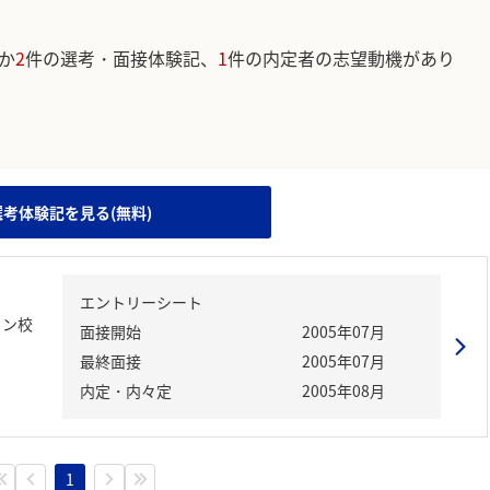
か
2
件の選考・面接体験記、
1
件の内定者の志望動機があり
。
選考体験記を見る(無料)
エントリーシート
トン校
面接開始
2005年07月
最終面接
2005年07月
内定・内々定
2005年08月
1