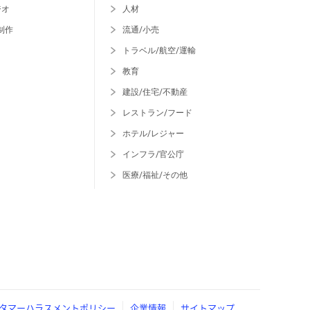
ジオ
人材
制作
流通/小売
トラベル/航空/運輸
教育
建設/住宅/不動産
レストラン/フード
ホテル/レジャー
インフラ/官公庁
医療/福祉/その他
タマーハラスメントポリシー
企業情報
サイトマップ