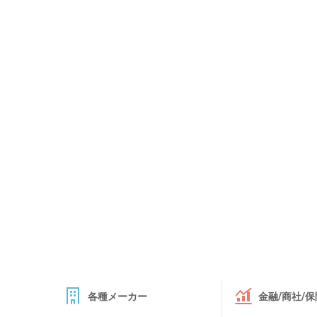
各種メーカー
金融/商社/保