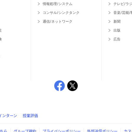
情報処理/システム
テレビ/ラ
コンサル/シンクタンク
音楽/芸能/
通信/ネットワーク
新聞
社
出版
険
広告
等
インターン
授業評価
ちら
グループ規約
プライバシーポリシー
外部送信ポリシー
カス