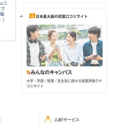
ュニ
ソフ
通総
日本最大級の授業口コミサイト
Ｄ
大学・学部／授業／先生別に探せる授業評価クチ
コミサイト
ミ
人材/サービス