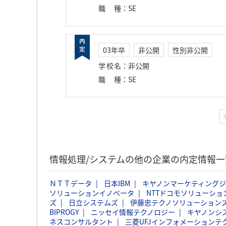
職種
：
SE
03年卒
非公開
性別非公開
学校名
：
非公開
職種
：
SE
情報処理/システムの他の企業の内定情報一
ＮＴＴデータ
日本IBM
キヤノンマーケティング
ソリューションイノベータ
NTTドコモソリューショ
ズ
日立システムズ
伊藤忠テクノソリューションズ
BIPROGY
ニッセイ情報テクノロジー
キヤノンシ
ネスコンサルタント
三菱UFJインフォメーションテ