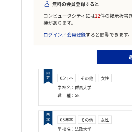
無料の会員登録すると
コンピュータシティには
12
件の掲示板書
機があります。
ログイン／会員登録
すると閲覧できます
05年卒
その他
女性
学校名
：
群馬大学
職種
：
SE
05年卒
その他
女性
学校名
：
法政大学