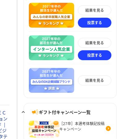
結果を見る
投票する
結果を見る
投票する
結果を見る
ギフト付キャンペーン一覧
ＥＣ
ョン
［27卒］本選考体験記投稿
ド
キャンペーン
ビジ
タテ