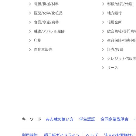
電機/機械/材料
都銀/信託/外銀
医薬/化学/化粧品
地方銀行
食品/水産/農林
信用金庫
繊維/アパレル服飾
総合商社/専門商
印刷
生命保険/損害保
自動車販売
証券/投資
クレジット信販
リース
キーワード
みん就の使い方
学生認証
合同企業説明会
利用規約
掲示板ガイドライン
ヘルプ
法人のお客様はこ