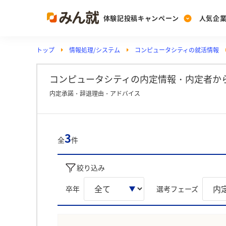
体験記投稿キャンペーン
人気企
トップ
情報処理/システム
コンピュータシティの就活情報
Post
Ranking
PickUp
投稿する
ランキングを見る
注目の企業特集
コンピュータシティの内定情報・内定者か
内定承諾・辞退理由・アドバイス
Vote
投票する
3
全
件
動画で知ろう！業界・
絞り込み
卒年
選考フェーズ