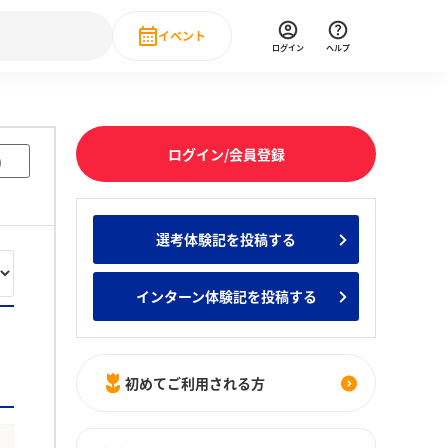
イベント
ログイン
ヘルプ
Event
の新卒就職人気企業ランキング
みんなのインターン人気企業ランキン
直近のイベント一覧
ログイン/会員登録
)
もっと見る
 IT・DX現場社員インタビュー
選考体験記を投稿する
の新卒就職人気企業ランキング
みんなのインターン人気企業ランキン
インターン体験記を投稿する
初めてご利用される方