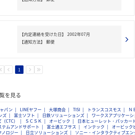
【内定連絡を受けた日】
2002年07月
【通知方法】
郵便
1
覧を見る
ジャパン
LINEヤフー
大塚商会
TISI
トランスコスモス
Ｎ
ンズ
富士ソフト
日鉄ソリューションズ
ワークスアプリケーシ
（CTC）
ＳＣＳＫ
オービック
日本ヒューレット・パッカー
ステムアンドサポート
富士通エフサス
インテック
オービック
クノロジー
日立ソリューションズ
ソニー・インタラクティブエン