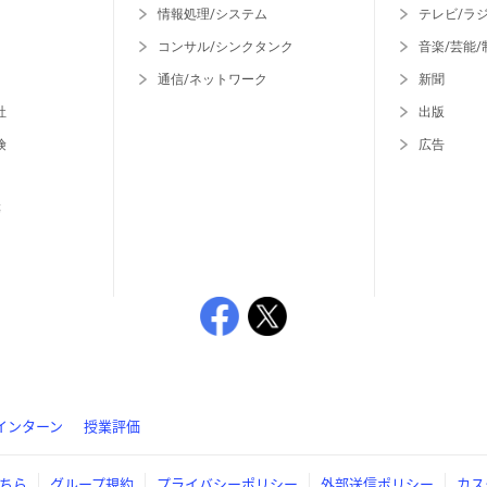
情報処理/システム
テレビ/ラ
コンサル/シンクタンク
音楽/芸能/
通信/ネットワーク
新聞
社
出版
険
広告
等
インターン
授業評価
ちら
グループ規約
プライバシーポリシー
外部送信ポリシー
カス