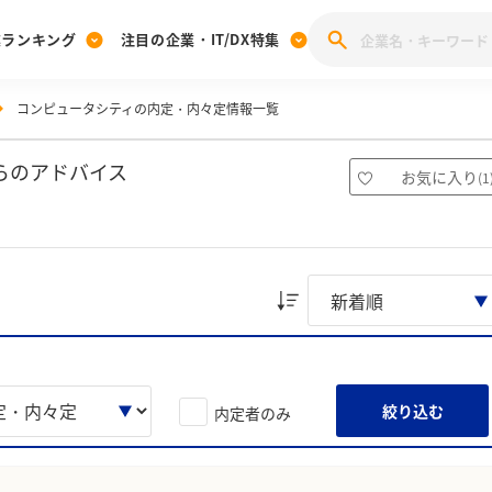
業ランキング
注目の企業・IT/DX特集
コンピュータシティの内定・内々定情報一覧
注目の企業特集
みんなのIT業界新卒就職人気企業ランキング
みんな
[27卒] 本選考体験記投稿キャンペーン
28卒 注目企業特集
27卒 注目企業特集
みんなのDX企業就職ブランド調査
らのアドバイス
お気に入り
(
1
注目のIT・DX企業特集
28卒 IT・DX企業特集
27卒 IT・DX企業特集
28卒
みんなのIT業界新卒就職人気企業ランキング
みんな
企業研究
絞り込む
内定者のみ