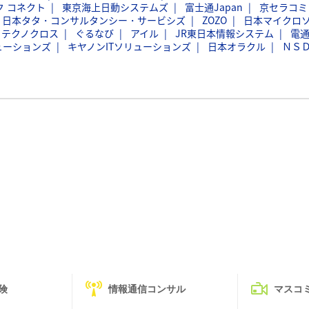
ク コネクト
東京海上日動システムズ
富士通Japan
京セラコミ
日本タタ・コンサルタンシー・サービシズ
ZOZO
日本マイクロ
フテクノクロス
ぐるなび
アイル
JR東日本情報システム
電
ューションズ
キヤノンITソリューションズ
日本オラクル
ＮＳ
険
情報通信コンサル
マスコ