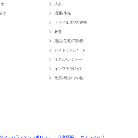
ジオ
人材
制作
流通/小売
トラベル/航空/運輸
教育
建設/住宅/不動産
レストラン/フード
ホテル/レジャー
インフラ/官公庁
医療/福祉/その他
タマーハラスメントポリシー
企業情報
サイトマップ