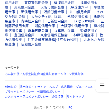
信用金庫
東京東信用金庫
碧海信用金庫
播州信用金
庫
東京信用金庫
大阪市信用金庫
JA兵庫六甲
平塚信
用金庫
芝信用金庫
近畿労働金庫
川口信用金庫
さわ
やか信用金庫
大阪シティ信用金庫
永和信用金庫
飯能信
用金庫
青梅信用金庫
日新信用金庫
JAセレサ川崎
三
浦藤沢信用金庫
湘南信用金庫
大阪厚生信用金庫
浜松磐
田信用金庫
東海労働金庫
兵庫信用金庫
姫路信用金
庫
豊田信用金庫
東京信用保証協会
神戸信用金庫
枚
方信用金庫
住宅金融支援機構[住宅金融公庫]
北おおさか信
用金庫
昭和信用金庫
キーワード
みん就の使い方
学生認証
合同企業説明会
インターン
授業評価
利用規約
掲示板ガイドライン
ヘルプ
広告掲載
グループ規約
プライバシーポリシー
外部送信ポリシー
カスタマーハラスメントポリシー
企業情報
サイトマップ
表示モード
モバイル
PC