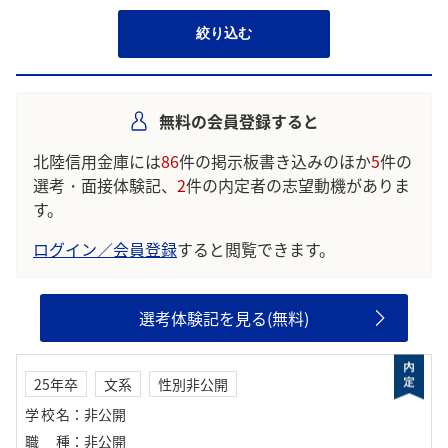
絞り込む
無料の会員登録すると
北陸信用金庫には
86
件の掲示板書き込みのほか
5
件の
選考・面接体験記、
2
件の内定者の志望動機がありま
す。
ログイン／会員登録
すると閲覧できます。
選考体験記を見る(無料)
25年卒
文系
性別非公開
学校名
：
非公開
職種
：
非公開