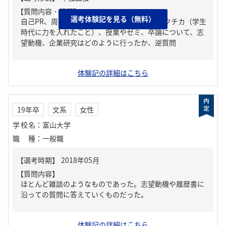
【質問内容・課題】
選考体験記を見る（無料）
自己PR、周りからどんな人といわれる？、ガクチカ（学生
時代に力を入れたこと）、授業やゼミ、卒論について、志
望動機、企業研究はどのように行ったか、逆質問
体験記の詳細はこちら
19年卒
文系
女性
学校名
：
富山大学
職種
：
一般職
【質問内容】
ほとんど雑談のようなものであった。志望動機や履歴書に
沿っての質問に答えていくものだった。
体験記の詳細はこちら