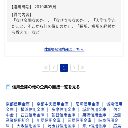
【質問内容】
「なぜ金融なのか」、「なぜうちなのか」、「大学で学ん
だこと、そこから何を得たのか」、「長所、短所を経験か
ら教えて」など
体験記の詳細はこちら
1
信用金庫の他の企業の面接一覧を見る
京都信用金庫
京都中央信用金庫
尼崎信用金庫
城南信用
金庫
横浜信用金庫
多摩信用金庫
城北信用金庫
信金
中金
西武信用金庫
朝日信用金庫
巣鴨信用金庫
近畿
産業信用組合
川崎信用金庫
岡崎信用金庫
岐阜信用金
庫
大阪信用金庫
埼玉縣信用金庫
瀬戸信用金庫
広島