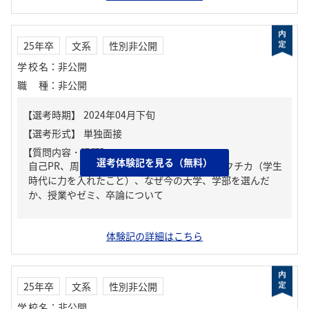
25年卒
文系
性別非公開
学校名
：
非公開
職種
：
非公開
【質問内容・課題】
選考体験記を見る（無料）
自己PR、周りからどんな人といわれる？、ガクチカ（学生
時代に力を入れたこと）、なぜ今の大学、学部を選んだ
か、授業やゼミ、卒論について
体験記の詳細はこちら
25年卒
文系
性別非公開
学校名
：
非公開