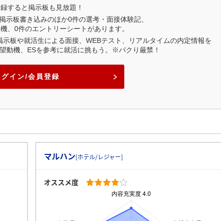
登録すると掲示板も見放題！
掲示板書き込みのほか
0
件の選考・面接体験記、
動機、
0
件のエントリーシートがあります。
業掲示板や就活生による面接、WEBテスト、リアルタイムの内定情報を
望動機、ESを参考に就活に挑もう。※パクり厳禁！
ログイン/会員登録
マルハン
[ホテル/レジャー]
オススメ度