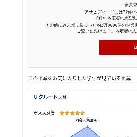
会員
アサヒディードには
72
件の
0
件の内定者の志望
その他にみん就に集まった約2万9000件の企
ご覧いただけます。内定者の志
この企業をお気に入りした学生が見ている企業
リクルート
[人材]
オススメ度