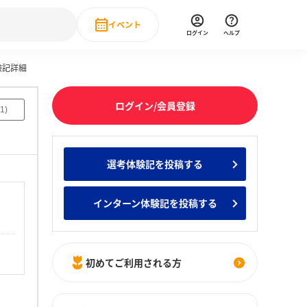
イベント
ログイン
ヘルプ
験記詳細
Event
の新卒就職人気企業ランキング
みんなのインターン人気企業ランキン
直近のイベント一覧
ログイン/会員登録
1
)
もっと見る
 IT・DX現場社員インタビュー
選考体験記を投稿する
の新卒就職人気企業ランキング
みんなのインターン人気企業ランキン
インターン体験記を投稿する
初めてご利用される方