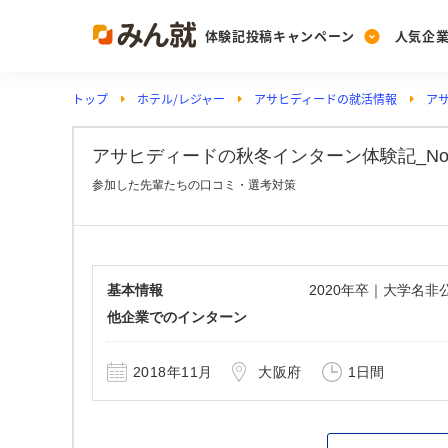
体験記投稿キャンペーン
人気企
トップ
ホテル/レジャー
アサヒディードの就活情報
ア
Post
Ranking
PickUp
投稿する
ランキングを見る
注目の企業特集
アサヒディードの秋冬インターン体験記_No.1
参加した先輩たちの口コミ・選考対策
Vote
投票する
動画で知ろう！業界・
基本情報
2020年卒｜大学名
他企業でのインターン
2018年11月
大阪府
1日間