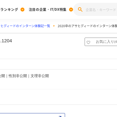
業ランキング
注目の企業・IT/DX特集
サヒディードのインターン体験記一覧
2020卒のアサヒディードのインターン体
注目の企業特集
みんなのIT業界新卒就職人気企業ランキング
みんな
[27卒] 本選考体験記投稿キャンペーン
28卒 注目企業特集
27卒 注目企業特集
みんなのDX企業就職ブランド調査
204
お気に入り
(
4
注目のIT・DX企業特集
28卒 IT・DX企業特集
27卒 IT・DX企業特集
28卒
みんなのIT業界新卒就職人気企業ランキング
みんな
企業研究
非公開｜性別非公開｜文理非公開