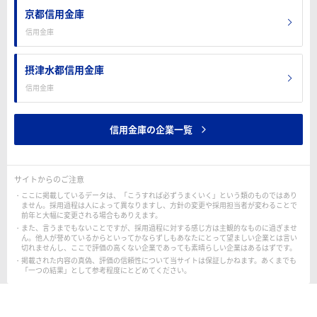
京都信用金庫
信用金庫
摂津水都信用金庫
信用金庫
信用金庫の企業一覧
サイトからのご注意
ここに掲載しているデータは、「こうすれば必ずうまくいく」という類のものではあり
ません。採用過程は人によって異なりますし、方針の変更や採用担当者が変わることで
前年と大幅に変更される場合もありえます。
また、言うまでもないことですが、採用過程に対する感じ方は主観的なものに過ぎませ
ん。他人が誉めているからといってかならずしもあなたにとって望ましい企業とは言い
切れませんし、ここで評価の高くない企業であっても素晴らしい企業はあるはずです。
掲載された内容の真偽、評価の信頼性について当サイトは保証しかねます。あくまでも
「一つの結果」として参考程度にとどめてください。