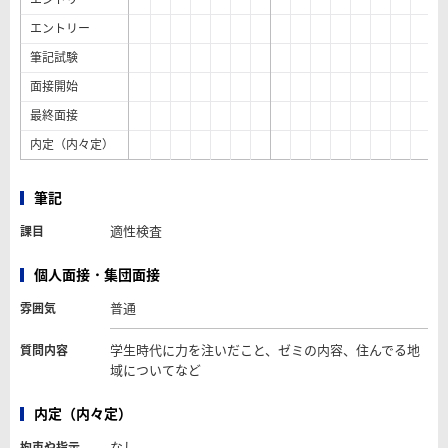
エントリー
筆記試験
面接開始
最終面接
内定（内々定）
筆記
適性検査
課目
個人面接・集団面接
普通
雰囲気
学生時代に力を注いだこと、ゼミの内容、住んでる地
質問内容
域についてなど
内定（内々定）
なし
拘束や指示