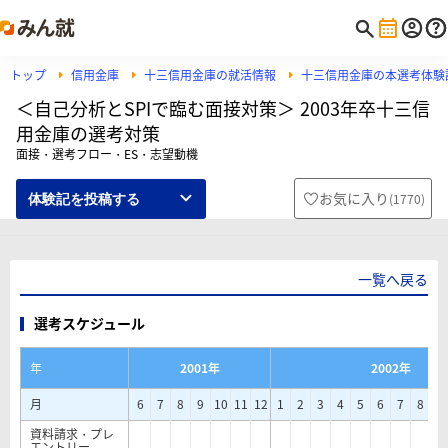
トップ
信用金庫
十三信用金庫の就活情報
十三信用金庫の本選考体験
＜自己分析とSPIで臨む面接対策＞ 2003年卒十三信
用金庫の選考対策
面接・選考フロー・ES・志望動機
お気に入り
(
1770
)
体験記を投稿する
一覧へ戻る
選考スケジュール
年
2001年
2002年
月
6
7
8
9
10
11
12
1
2
3
4
5
6
7
8
9
資料請求・プレ
エントリー