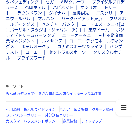
タベウェディング
セガ
APAグループ
ブライダルプロデ
ュース
帝国ホテル
ハピネット
サンリオ
トリー
ト
ラウンドワン
ダイナム
農協観光
エスクリ
ア
ニヴェルセル
マルハン
パークハイアット東京
プリオホ
ールディングス
ベンチャーバンク
ユー・エス・ジェイ[ユ
ニバーサル・スタジオ・ジャパン （R）]
東京ドーム
ポジ
ティブドリームパーソンズ
ニューオータニ
三井不動産商
業マネジメント
ルネサンス
コーエーテクモホールディン
グス
ホテルオークラ
コナミスポーツ＆ライフ
バンプ
レスト
コーエー
セントラルスポーツ
クリスタルホテ
ル
ブライズワード
キーワード
みん就の使い方
学生認証
合同企業説明会
インターン
授業評価
利用規約
掲示板ガイドライン
ヘルプ
広告掲載
グループ規約
プライバシーポリシー
外部送信ポリシー
カスタマーハラスメントポリシー
企業情報
サイトマップ