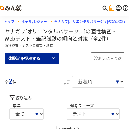
トップ
ホテル/レジャー
ヤナガワ[オリエンタルパサージュ]の就活情報
ヤナガワ[オリエンタルパサージュ]の適性検査・
Webテスト・筆記試験の傾向と対策（全2件）
適性検査・テストの種類・形式
お気に入り
(
2
)
体験記を投稿する
2
全
件
絞り込み
卒年
選考フェーズ
内定者のみ