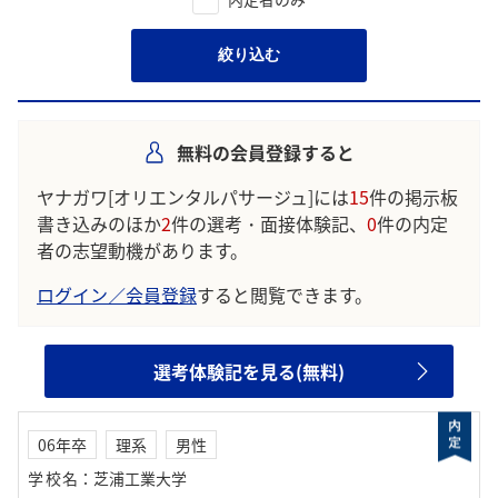
絞り込む
無料の会員登録すると
ヤナガワ[オリエンタルパサージュ]には
15
件の掲示板
書き込みのほか
2
件の選考・面接体験記、
0
件の内定
者の志望動機があります。
ログイン／会員登録
すると閲覧できます。
選考体験記を見る(無料)
06年卒
理系
男性
学校名
：
芝浦工業大学