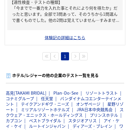
【適性検査・テストの種類】
「今までで一番力を入れた事とそれにより何を得たか」だ
ったと思います。全部で3問あって、そのうちから1問選ん
で書くものでした。他の2問は覚えていません…すみませ...
体験記の詳細はこちら
1
ホテル/レジャーの他の企業のテスト一覧を見る
高見[TAKAMI BRIDAL]
Plan･Do･See
リゾートトラスト
コナミグループ
任天堂
バンダイナムコエンターテインメ
ント
テイクアンドギヴ・ニーズ
オンザページ
星野リゾ
ート
ミリアルリゾートホテルズ
JRA日本中央競馬会
ス
クウェア・エニックス・ホールディングス
プリンスホテル
カプコン
ベストブライダル
スタジオアリス
アイ・ケ
イ・ケイ
ルートインジャパン
ディアーズ・ブレイン
ワ