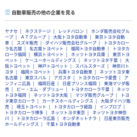
自動車販売の他の企業を見る
ヤナセ
ネクステージ
レッドバロン
ホンダ販売会社グル
ープ
ＡＴグループ
大阪トヨタ自動車
東京トヨタ自動
車
スズキ販売
ダイハツ販売会社グループ
トヨタカロー
ラ名古屋
名古屋トヨペット
福岡トヨタ自動車
トヨタカ
ローラ福岡
横浜トヨペット
ネッツトヨタ兵庫
東京トヨ
ペット
ケーユーホールディングス
ネッツトヨタ千葉
大
阪トヨペット
神戸トヨペット
スバルスターズ
神奈川ト
ヨタ
福岡トヨペット
兵庫トヨタ自動車
ネッツトヨタ東
名古屋
東京スバル
アガスタ
トヨタカローラ愛豊
ア
ンフィニ広島
福岡日産
日産プリンス福岡
東海マツダ販
売
ビー・エム・ダブリュー
トヨタカローラ千葉
ネッツ
トヨタ福岡
ネッツトヨタ大阪
マツダ販売グループ
トヨ
タ東京カローラ
カーチスホールディングス
大阪ダイハツ販
売
埼玉トヨペット
トヨタカローラ姫路
インプロブ
トヨタカローラ博多
ネッツトヨタ東京
ネッツトヨタ神奈
川
トヨタカローラ広島
ホンダネットナラ
日産東京販売
ホールディングス
千葉トヨタ自動車