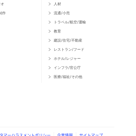
ジオ
人材
制作
流通/小売
トラベル/航空/運輸
教育
建設/住宅/不動産
レストラン/フード
ホテル/レジャー
インフラ/官公庁
医療/福祉/その他
タマーハラスメントポリシー
企業情報
サイトマップ