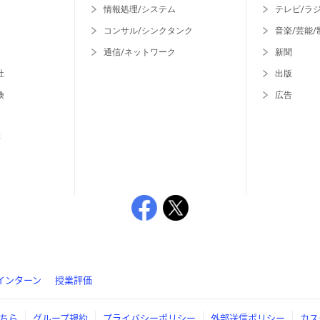
情報処理/システム
テレビ/ラ
コンサル/シンクタンク
音楽/芸能/
通信/ネットワーク
新聞
社
出版
険
広告
等
インターン
授業評価
ちら
グループ規約
プライバシーポリシー
外部送信ポリシー
カス