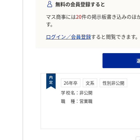
無料の会員登録すると
マス商事には
20
件の掲示板書き込みのほ
す。
ログイン／会員登録
すると閲覧できます
26年卒
文系
性別非公開
学校名
：
非公開
職種
：
営業職