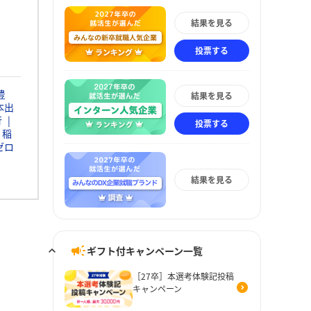
結果を見る
投票する
豊
結果を見る
本出
行
投票する
稲
ゼロ
結果を見る
ギフト付キャンペーン一覧
［27卒］本選考体験記投稿
キャンペーン