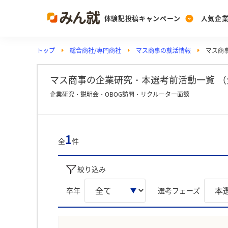
体験記投稿キャンペーン
人気企
トップ
総合商社/専門商社
マス商事の就活情報
マス商
Post
Ranking
PickUp
投稿する
ランキングを見る
注目の企業特集
マス商事の企業研究・本選考前活動一覧 （
企業研究・説明会・OBOG訪問・リクルーター面談
Vote
投票する
1
全
件
動画で知ろう！業界・
絞り込み
卒年
選考フェーズ