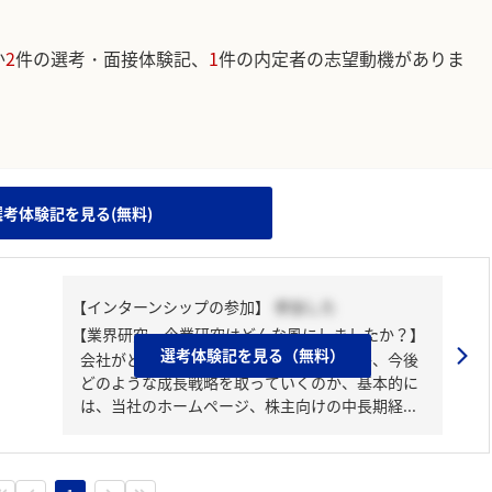
か
2
件の選考・面接体験記、
1
件の内定者の志望動機がありま
。
選考体験記を見る(無料)
【インターンシップの参加】
参加した
【業界研究・企業研究はどんな風にしましたか？】
選考体験記を見る（無料）
会社がどのような事業を展開しているのか、今後
どのような成長戦略を取っていくのか、基本的に
は、当社のホームページ、株主向けの中長期経...