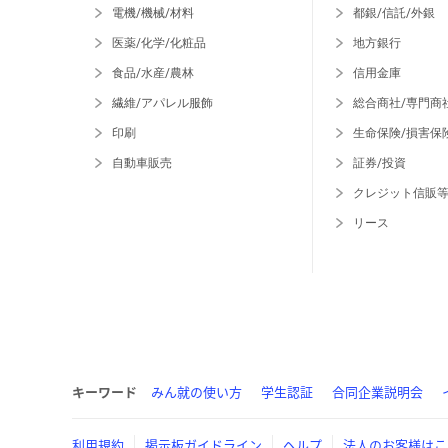
電機/機械/材料
都銀/信託/外銀
医薬/化学/化粧品
地方銀行
食品/水産/農林
信用金庫
繊維/アパレル服飾
総合商社/専門商
印刷
生命保険/損害保
自動車販売
証券/投資
クレジット信販
リース
キーワード
みん就の使い方
学生認証
合同企業説明会
利用規約
掲示板ガイドライン
ヘルプ
法人のお客様はこ