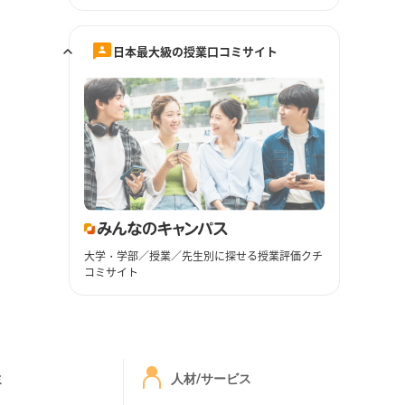
日本最大級の授業口コミサイト
大学・学部／授業／先生別に探せる授業評価クチ
コミサイト
ミ
人材/サービス