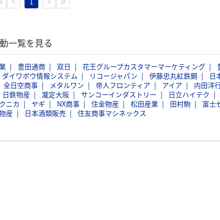
1
活動一覧を見る
業
豊田通商
双日
花王グループカスタマーマーケティング
ダイワボウ情報システム
リコージャパン
伊藤忠丸紅鉄鋼
日
全日空商事
メタルワン
帝人フロンティア
アイア
内田洋
日鉄物産
瀧定大阪
サンコーインダストリー
日立ハイテク
クニカ
ヤギ
NX商事
住金物産
松田産業
田村駒
富士
物産
日本酒類販売
住友商事マシネックス