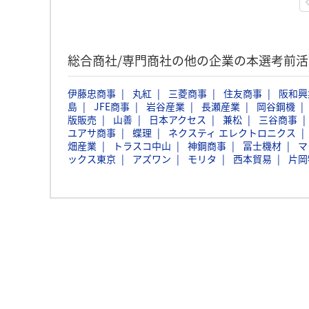
総合商社/専門商社の他の企業の本選考前
伊藤忠商事
丸紅
三菱商事
住友商事
阪和興
島
JFE商事
岩谷産業
長瀬産業
岡谷鋼機
版販売
山善
日本アクセス
兼松
三谷商事
ユアサ商事
蝶理
ネクスティ エレクトロニクス
畑産業
トラスコ中山
神鋼商事
冨士機材
マ
ックス東京
アズワン
モリタ
西本貿易
片岡