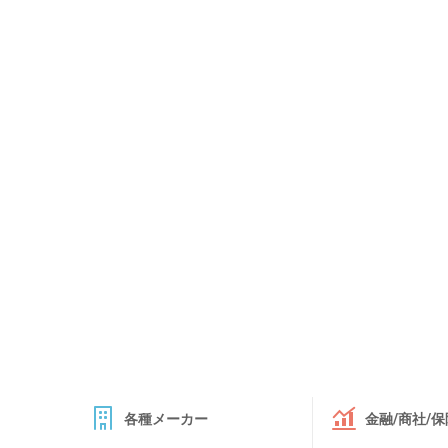
各種メーカー
金融/商社/保