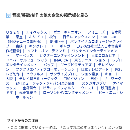
音楽/芸能/制作の他の企業の掲示板を見る
ＵＳＥＮ
エイベックス
ポニーキャニオン
アミューズ
吉本興
業
東宝
ホリプロ
松竹
日テレ アックスオン
SMILE-UP.
（旧ジャニーズ事務所）
劇団四季
バンダイナムコミュージックライ
ブ
東映
キングレコード
ギャガ
JASRAC[社団法人日本音楽著
作権協会]
ソフト・オン・デマンド
ワタナベエンターテインメン
ト
マーベラス
ビクターエンタテインメント
日本コロムビア
ユニバーサルミュージック
IMAGICA
東映アニメーション
レプロ
エンタテインメント
バップ
ギークピクチュアズ
テレビシオ
ン
フジクリエイティブコーポレーション
日本テレビアート
IVSテ
レビ制作
ハウフルス
サンライズプロモーション東京
キョードー
大阪
テレビ朝日ミュージック
TBSビジョン
日企
ザ・ワーク
ス
EMIミュージック・ジャパン[東芝EMI]
スタジオジブリ
ケイマ
ックス
宝塚舞台
ピラミッドフィルム
ウエスト
秋田書店
ギザ
極東電視台
ローソンHMVエンタテイメント
ビー・エム・シ
ー
ホールマン
サイトからのご注意
ここに掲載しているデータは、「こうすれば必ずうまくいく」という類