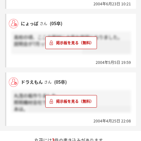
2004年6月23日 10:21
についての説明があり、そのあと、技術系と事務系に
分かれました。事務系の人は試験をやったみたいです
が、技術系の人は説明だけみたいです。色々な照明器
にょっぱ
(05卒)
さん
具や制御盤などを見せてもらい、実際に照明器具の操
作をしたりしました。
高校の頃、ここの器材に大変お世話になりました。
説明会が7月って遅いですよね。
2004年5月5日 19:59
ドラえもん
(05卒)
さん
丸茂の板作りました。
照明機材会社です。
あは。
2004年4月25日 22:08
丸茂には
3
件の書き込みがあります。