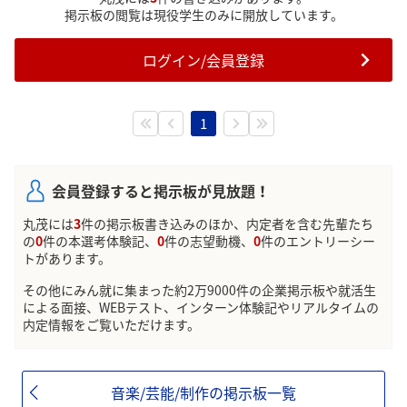
掲示板の閲覧は現役学生のみに開放しています。
ログイン/会員登録
1
会員登録すると掲示板が見放題！
丸茂には
3
件の掲示板書き込みのほか、内定者を含む先輩たち
の
0
件の本選考体験記、
0
件の志望動機、
0
件のエントリーシー
トがあります。
その他にみん就に集まった約2万9000件の企業掲示板や就活生
による面接、WEBテスト、インターン体験記やリアルタイムの
内定情報をご覧いただけます。
音楽/芸能/制作の掲示板一覧