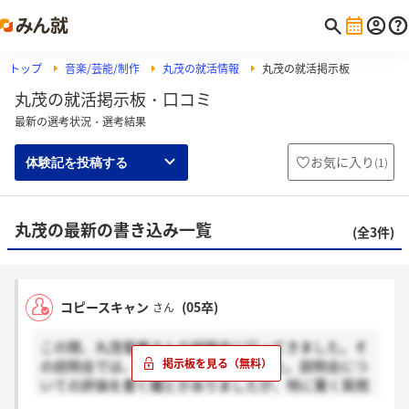
トップ
音楽/芸能/制作
丸茂の就活情報
丸茂の就活掲示板
丸茂の就活掲示板・口コミ
最新の選考状況・選考結果
お気に入り
(
1
)
体験記を投稿する
丸茂の最新の書き込み一覧
(全3件)
コピースキャン
(05卒)
さん
この間、丸茂電機さんの説明会に行ってきました。そ
の説明会では、アンケートを書きました。説明会につ
いての評価を書く欄とかありましたが、特に驚く質問
はなかったと思います。説明会では、最初に事業内容