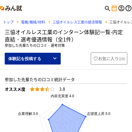
トップ
電機/機械/材料
三協オイルレス工業の就活情報
三協オイルレ
三協オイルレス工業のインターン体験記一覧-内定
直結・選考優遇情報（全1件）
参加した先輩たちの口コミ・選考対策
お気に入り
(
10
)
体験記を投稿する
参加した先輩たちの口コミ統計データ
オススメ度
3.8