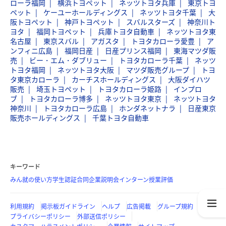
ローラ福岡
横浜トヨペット
ネッツトヨタ兵庫
東京トヨ
ペット
ケーユーホールディングス
ネッツトヨタ千葉
大
阪トヨペット
神戸トヨペット
スバルスターズ
神奈川ト
ヨタ
福岡トヨペット
兵庫トヨタ自動車
ネッツトヨタ東
名古屋
東京スバル
アガスタ
トヨタカローラ愛豊
ア
ンフィニ広島
福岡日産
日産プリンス福岡
東海マツダ販
売
ビー・エム・ダブリュー
トヨタカローラ千葉
ネッツ
トヨタ福岡
ネッツトヨタ大阪
マツダ販売グループ
トヨ
タ東京カローラ
カーチスホールディングス
大阪ダイハツ
販売
埼玉トヨペット
トヨタカローラ姫路
インプロ
ブ
トヨタカローラ博多
ネッツトヨタ東京
ネッツトヨタ
神奈川
トヨタカローラ広島
ホンダネットナラ
日産東京
販売ホールディングス
千葉トヨタ自動車
キーワード
みん就の使い方
学生認証
合同企業説明会
インターン
授業評価
利用規約
掲示板ガイドライン
ヘルプ
広告掲載
グループ規約
プライバシーポリシー
外部送信ポリシー