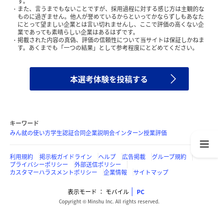
す。
また、言うまでもないことですが、採用過程に対する感じ方は主観的な
ものに過ぎません。他人が誉めているからといってかならずしもあなた
にとって望ましい企業とは言い切れませんし、ここで評価の高くない企
業であっても素晴らしい企業はあるはずです。
掲載された内容の真偽、評価の信頼性について当サイトは保証しかねま
す。あくまでも「一つの結果」として参考程度にとどめてください。
本選考体験を投稿する
キーワード
みん就の使い方
学生認証
合同企業説明会
インターン
授業評価
利用規約
掲示板ガイドライン
ヘルプ
広告掲載
グループ規約
プライバシーポリシー
外部送信ポリシー
カスタマーハラスメントポリシー
企業情報
サイトマップ
表示モード
モバイル
PC
Copyright © Minshu Inc. All rights reserved.