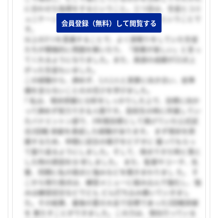
に合わせた指導をするということ。三つ目は、生徒とコミ
ュニケーションを密に取って信頼関係を築くということで
会員登録（無料）して閲覧する
す。
以上の3つを意識することで、よく居眠りをしていた生徒
たちが積極的に問題を解いたり、「授業が楽しい」と言っ
てくれるようになりました。また、英語の成績が22点上
がった生徒もいました。
この経験から、諦めず、1人1人と真摯に向き合い、前準
備を怠らないことの大切さを学びました。
? 私は、現状把握と分析をしっかりした上で、目標に向か
って諦めず努力できる人間です。高校生の時に所属してい
たバドミントン部で、3年間目標として掲げていた公式試
合2回戦 突破を達成した経験があります。 まず現状を把
握するため、仲間に試合の様子をビデオに 撮ってもらっ
て振り返るようにしました。そして、得点できた時と落と
した時の原因を分 析しました。 また、監督やコーチ、先
輩、同期に私の弱点と強みなどを聞きまわりまし た。 そ
こから得た弱点は、練習メニューに組み込んで強化し、強
みは練習試合などでどん どん打ち込み磨いていきまし
た。その結果、最後の夏の大会で目標であった2回戦突破
を 果たすことができました。この力は、現在行っている