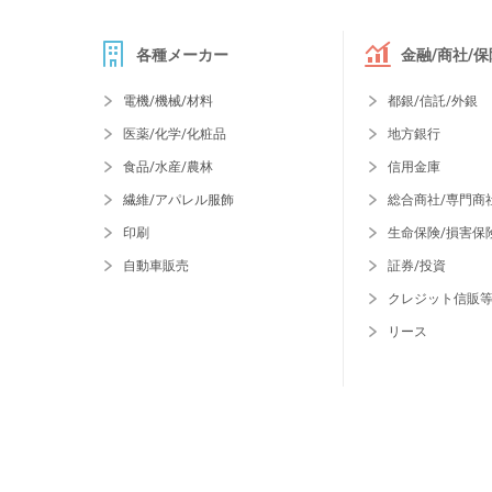
各種メーカー
金融/商社/保
電機/機械/材料
都銀/信託/外銀
医薬/化学/化粧品
地方銀行
食品/水産/農林
信用金庫
繊維/アパレル服飾
総合商社/専門商
印刷
生命保険/損害保
自動車販売
証券/投資
クレジット信販
リース