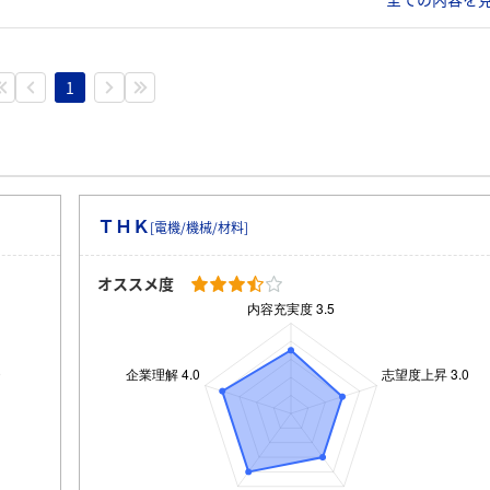
1
ＴＨＫ
[電機/機械/材料]
オススメ度