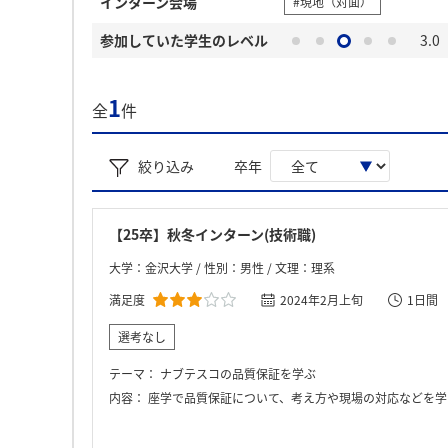
インターン会場
#現地（対面）
参加していた学生のレベル
3.0
1
全
件
絞り込み
卒年
【25卒】秋冬インターン(技術職)
大学：金沢大学 / 性別：男性 / 文理：理系
満足度
2024年2月上旬
1日間
選考なし
テーマ：
ナブテスコの品質保証を学ぶ
内容：
座学で品質保証について、考え方や現場の対応などを学