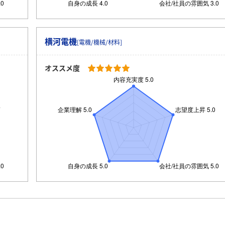
横河電機
[電機/機械/材料]
オススメ度