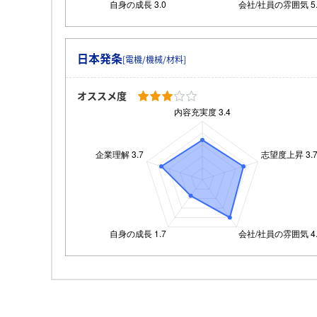
日本発条
[電機/機械/材料]
オススメ度