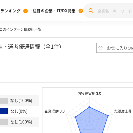
業ランキング
注目の企業・IT/DX特集
コのインターン体験記一覧
注目の企業特集
みんなのIT業界新卒就職人気企業ランキング
みんな
[27卒] 本選考体験記投稿キャンペーン
28卒 注目企業特集
27卒 注目企業特集
みんなのDX企業就職ブランド調査
結・選考優遇情報（全1件）
お気に入り
(
36
注目のIT・DX企業特集
28卒 IT・DX企業特集
27卒 IT・DX企業特集
28卒
みんなのIT業界新卒就職人気企業ランキング
みんな
企業研究
なし(100%)
なし(0%)
なし(100%)