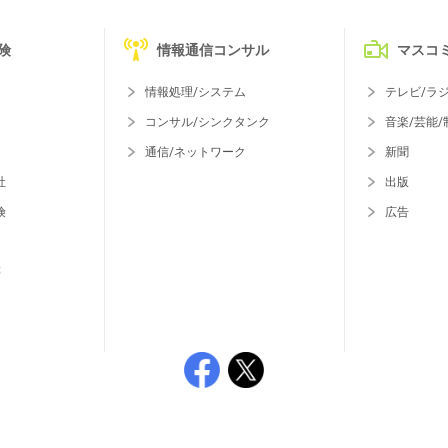
険
情報通信コンサル
マスコ
情報処理/システム
テレビ/ラ
コンサル/シンクタンク
音楽/芸能/
通信/ネットワーク
新聞
社
出版
険
広告
等