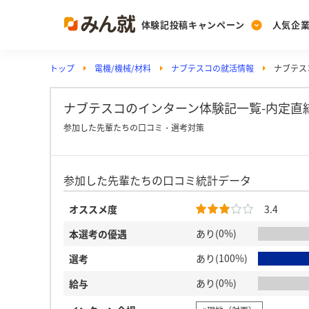
体験記投稿キャンペーン
人気企
トップ
電機/機械/材料
ナブテスコの就活情報
ナブテス
Post
Ranking
PickUp
投稿する
ランキングを見る
注目の企業特集
ナブテスコのインターン体験記一覧-内定直
参加した先輩たちの口コミ・選考対策
Vote
参加した先輩たちの口コミ統計データ
投票する
動画で知ろう！業界・
オススメ度
3.4
あり(0%)
本選考の優遇
あり(100%)
選考
あり(0%)
給与