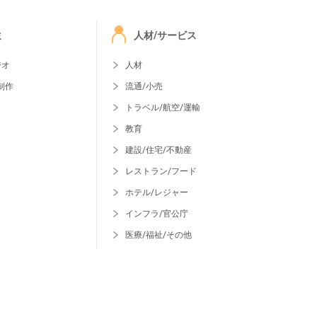
ミ
人材/サービス
ジオ
人材
制作
流通/小売
トラベル/航空/運輸
教育
建設/住宅/不動産
レストラン/フード
ホテル/レジャー
インフラ/官公庁
医療/福祉/その他