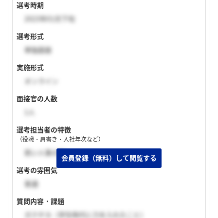
選考時期
2023年01月下旬
選考形式
単独面接
実施形式
オンライン
面接官の人数
1人
選考担当者の特徴
（役職・肩書き・入社年次など）
若い人事の方
選考の雰囲気
普通
質問内容・課題
ガクチカ（学生時代に力を入れたこと）