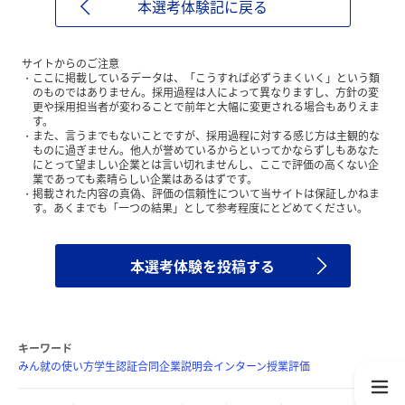
本選考体験記に戻る
サイトからのご注意
ここに掲載しているデータは、「こうすれば必ずうまくいく」という類
のものではありません。採用過程は人によって異なりますし、方針の変
更や採用担当者が変わることで前年と大幅に変更される場合もありえま
す。
また、言うまでもないことですが、採用過程に対する感じ方は主観的な
ものに過ぎません。他人が誉めているからといってかならずしもあなた
にとって望ましい企業とは言い切れませんし、ここで評価の高くない企
業であっても素晴らしい企業はあるはずです。
掲載された内容の真偽、評価の信頼性について当サイトは保証しかねま
す。あくまでも「一つの結果」として参考程度にとどめてください。
本選考体験を投稿する
キーワード
みん就の使い方
学生認証
合同企業説明会
インターン
授業評価